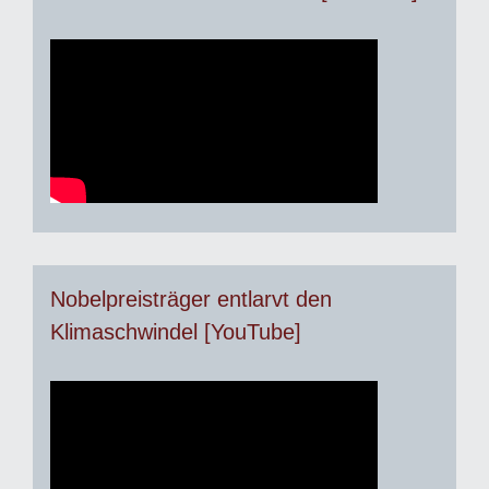
Nobelpreisträger entlarvt den
Klimaschwindel [YouTube]