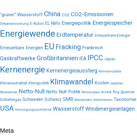
China
CO2-Emissionen
"grüner" Wasserstoff
CO2
Energiespeicher
Energiepolitik
EL Niño
E-Autos
Dekarbonisierung
Energiewende
Erdtemperatur
Erneuerbare Energie
EU
Fracking
Erneuerbare Energien
Frankreich
IPCC
Großbritannien
Gaskraftwerke
IEA
Japan
Kernenergie
Kernenergieausstieg
Klimamodelle
Klimawandel
Kosten
Klimaneutralität
Klimapolitik
negative
Netto-Null
Netto Null-Politik
Roy Spencer
NOAA
Strompreise
Netzausbau
SMR
Taxonomie
Schweden
Schweiz
Schiefergas
Stromkosten
Subventionen
USA
Wasserstoff
Windenergieanlagen
Versorgungssicherheit
Meta