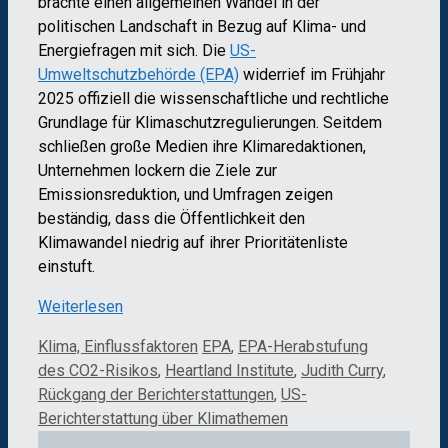
brachte einen allgemeinen Wandel in der
politischen Landschaft in Bezug auf Klima- und
Energiefragen mit sich. Die
US-
Umweltschutzbehörde (EPA)
widerrief im Frühjahr
2025 offiziell die wissenschaftliche und rechtliche
Grundlage für Klimaschutzregulierungen. Seitdem
schließen große Medien ihre Klimaredaktionen,
Unternehmen lockern die Ziele zur
Emissionsreduktion, und Umfragen zeigen
beständig, dass die Öffentlichkeit den
Klimawandel niedrig auf ihrer Prioritätenliste
einstuft.
Weiterlesen
Kategorien
Schlagwörter
Klima, Einflussfaktoren
EPA
,
EPA-Herabstufung
des CO2-Risikos
,
Heartland Institute
,
Judith Curry
,
Rückgang der Berichterstattungen
,
US-
Berichterstattung über Klimathemen