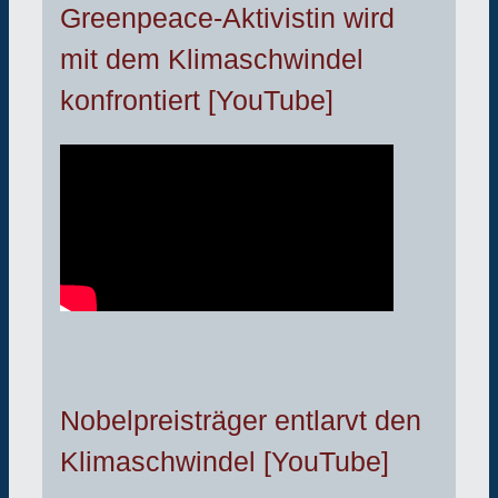
Greenpeace-Aktivistin wird
mit dem Klimaschwindel
konfrontiert [YouTube]
Nobelpreisträger entlarvt den
Klimaschwindel [YouTube]