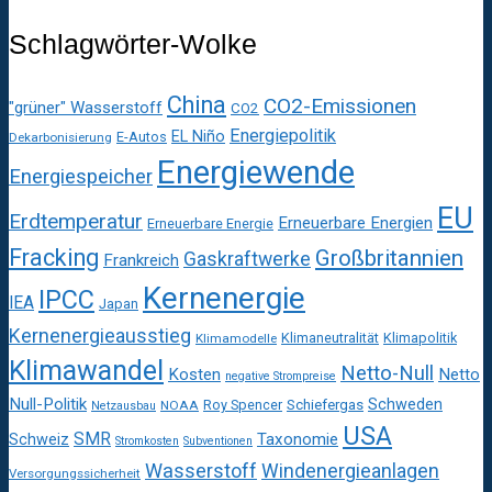
Schlagwörter-Wolke
China
CO2-Emissionen
"grüner" Wasserstoff
CO2
Energiepolitik
EL Niño
E-Autos
Dekarbonisierung
Energiewende
Energiespeicher
EU
Erdtemperatur
Erneuerbare Energien
Erneuerbare Energie
Fracking
Großbritannien
Gaskraftwerke
Frankreich
Kernenergie
IPCC
IEA
Japan
Kernenergieausstieg
Klimaneutralität
Klimapolitik
Klimamodelle
Klimawandel
Netto-Null
Kosten
Netto
negative Strompreise
Null-Politik
Schweden
Roy Spencer
Schiefergas
NOAA
Netzausbau
USA
SMR
Taxonomie
Schweiz
Stromkosten
Subventionen
Wasserstoff
Windenergieanlagen
Versorgungssicherheit