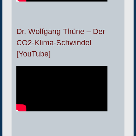
Dr. Wolfgang Thüne – Der
CO2-Klima-Schwindel
[YouTube]