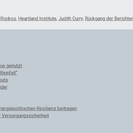
Risikos
,
Heartland Institute
,
Judith Curry
,
Rückgang der Berichte
sie genutzt
Reinfall“
outs
äder
rgiepolitischen Resilienz beitragen
r Versorgungssicherheit