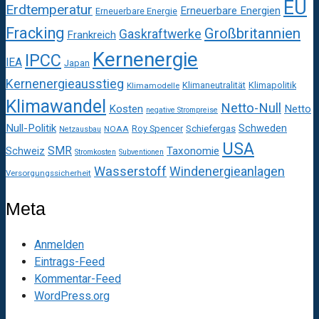
EU
Erdtemperatur
Erneuerbare Energien
Erneuerbare Energie
Fracking
Großbritannien
Gaskraftwerke
Frankreich
Kernenergie
IPCC
IEA
Japan
Kernenergieausstieg
Klimaneutralität
Klimapolitik
Klimamodelle
Klimawandel
Netto-Null
Kosten
Netto
negative Strompreise
Null-Politik
Schweden
Roy Spencer
Schiefergas
NOAA
Netzausbau
USA
SMR
Taxonomie
Schweiz
Stromkosten
Subventionen
Wasserstoff
Windenergieanlagen
Versorgungssicherheit
Meta
Anmelden
Eintrags-Feed
Kommentar-Feed
WordPress.org