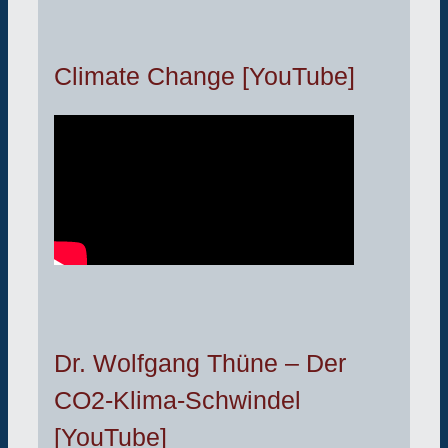
Climate Change [YouTube]
Dr. Wolfgang Thüne – Der
CO2-Klima-Schwindel
[YouTube]