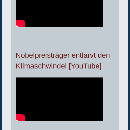
Nobelpreisträger entlarvt den
Klimaschwindel [YouTube]