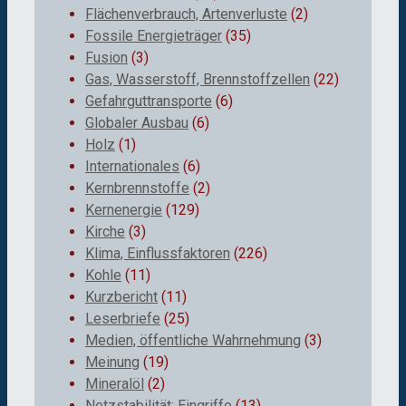
Flächenverbrauch, Artenverluste
(2)
Fossile Energieträger
(35)
Fusion
(3)
Gas, Wasserstoff, Brennstoffzellen
(22)
Gefahrguttransporte
(6)
Globaler Ausbau
(6)
Holz
(1)
Internationales
(6)
Kernbrennstoffe
(2)
Kernenergie
(129)
Kirche
(3)
Klima, Einflussfaktoren
(226)
Kohle
(11)
Kurzbericht
(11)
Leserbriefe
(25)
Medien, öffentliche Wahrnehmung
(3)
Meinung
(19)
Mineralöl
(2)
Netzstabilität; Eingriffe
(13)