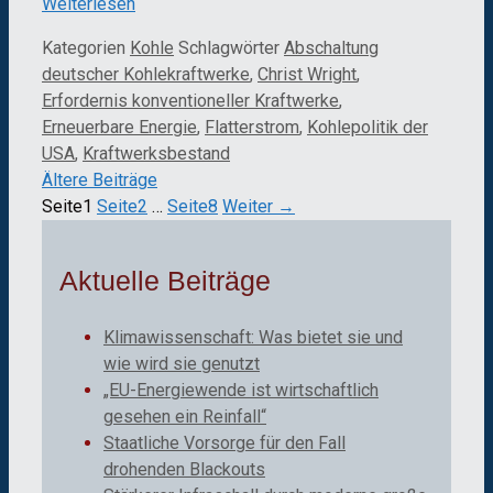
Weiterlesen
Kategorien
Kohle
Schlagwörter
Abschaltung
deutscher Kohlekraftwerke
,
Christ Wright
,
Erfordernis konventioneller Kraftwerke
,
Erneuerbare Energie
,
Flatterstrom
,
Kohlepolitik der
USA
,
Kraftwerksbestand
Ältere Beiträge
Seite
1
Seite
2
…
Seite
8
Weiter
→
Aktuelle Beiträge
Klimawissenschaft: Was bietet sie und
wie wird sie genutzt
„EU-Energiewende ist wirtschaftlich
gesehen ein Reinfall“
Staatliche Vorsorge für den Fall
drohenden Blackouts