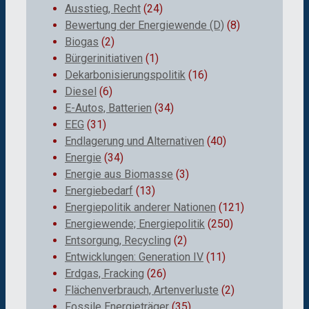
Ausstieg, Recht
(24)
Bewertung der Energiewende (D)
(8)
Biogas
(2)
Bürgerinitiativen
(1)
Dekarbonisierungspolitik
(16)
Diesel
(6)
E-Autos, Batterien
(34)
EEG
(31)
Endlagerung und Alternativen
(40)
Energie
(34)
Energie aus Biomasse
(3)
Energiebedarf
(13)
Energiepolitik anderer Nationen
(121)
Energiewende; Energiepolitik
(250)
Entsorgung, Recycling
(2)
Entwicklungen: Generation IV
(11)
Erdgas, Fracking
(26)
Flächenverbrauch, Artenverluste
(2)
Fossile Energieträger
(35)