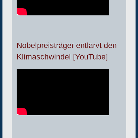
Nobelpreisträger entlarvt den
Klimaschwindel [YouTube]