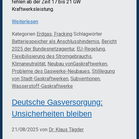
fehlen ab der Zeit 17 bis 21 GW
Kraftwerksleistung.
Weiterlesen
Kategorien
Erdgas, Fracking
Schlagwörter
Batteriespeicher als Anschlusshindernis
,
Bericht
2025 der Bundesnetzagentur
,
EU-Regelung
,
Flexibilisierung des Stromgebrauchs
,
Klimaneutralität
,
Neubau vonGaskraftwerken
,
Probleme des Gaswerke-Neubaues
,
Stilllegung
von Stadt-Gaskraftwerken
,
Subventionen
,
Wasserstoff-Gaskraftwerke
Deutsche Gasversorgung:
Unsicherheiten bleiben
21/08/2025
von
Dr. Klaus Tägder