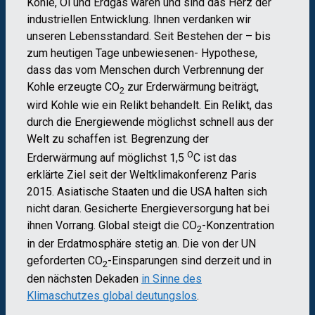
Kohle, Öl und Erdgas waren und sind das Herz der
industriellen Entwicklung. Ihnen verdanken wir
unseren Lebensstandard. Seit Bestehen der – bis
zum heutigen Tage unbewiesenen- Hypothese,
dass das vom Menschen durch Verbrennung der
Kohle erzeugte CO
zur Erderwärmung beiträgt,
2
wird Kohle wie ein Relikt behandelt. Ein Relikt, das
durch die Energiewende möglichst schnell aus der
Welt zu schaffen ist. Begrenzung der
O
Erderwärmung auf möglichst 1,5
C ist das
erklärte Ziel seit der Weltklimakonferenz Paris
2015. Asiatische Staaten und die USA halten sich
nicht daran. Gesicherte Energieversorgung hat bei
ihnen Vorrang. Global steigt die CO
-Konzentration
2
in der Erdatmosphäre stetig an. Die von der UN
geforderten CO
-Einsparungen sind derzeit und in
2
den nächsten Dekaden
in Sinne des
Klimaschutzes global deutungslos
.