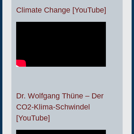
Climate Change [YouTube]
Dr. Wolfgang Thüne – Der
CO2-Klima-Schwindel
[YouTube]