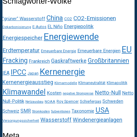
Schlagwörter-Wolke
China
CO2-Emissionen
"grüner" Wasserstoff
CO2
Energiepolitik
EL Niño
E-Autos
Dekarbonisierung
Energiewende
Energiespeicher
EU
Erdtemperatur
Erneuerbare Energien
Erneuerbare Energie
Fracking
Großbritannien
Gaskraftwerke
Frankreich
Kernenergie
IPCC
IEA
Japan
Kernenergieausstieg
Klimaneutralität
Klimapolitik
Klimamodelle
Klimawandel
Netto-Null
Kosten
Netto
negative Strompreise
Null-Politik
Schweden
Roy Spencer
Schiefergas
NOAA
Netzausbau
USA
SMR
Taxonomie
Schweiz
Stromkosten
Subventionen
Wasserstoff
Windenergieanlagen
Versorgungssicherheit
Meta