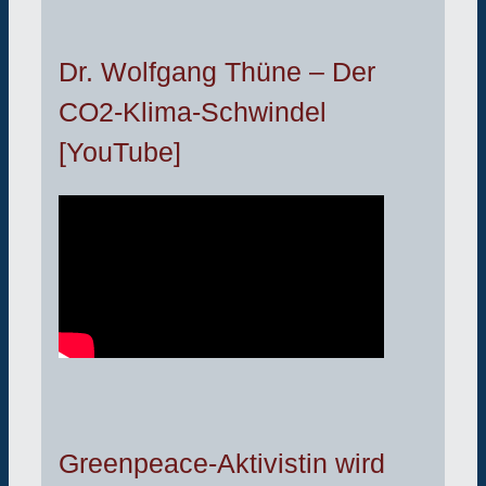
Dr. Wolfgang Thüne – Der
CO2-Klima-Schwindel
[YouTube]
Greenpeace-Aktivistin wird