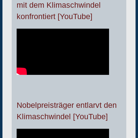
mit dem Klimaschwindel
konfrontiert [YouTube]
Nobelpreisträger entlarvt den
Klimaschwindel [YouTube]