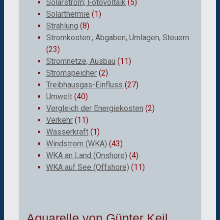
Solarstrom; Fotovoltaik
(5)
Solarthermie
(1)
Strahlung
(8)
Stromkosten:; Abgaben, Umlagen, Steuern
(23)
Stromnetze, Ausbau
(11)
Stromspeicher
(2)
Treibhausgas-Einfluss
(27)
Umwelt
(40)
Vergleich der Energiekosten
(2)
Verkehr
(11)
Wasserkraft
(1)
Windstrom (WKA)
(43)
WKA an Land (Onshore)
(4)
WKA auf See (Offshore)
(11)
Aquarelle von Günter Keil