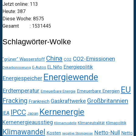
Jetzt online: 113
Heute: 387
Diese Woche: 8575
Gesamt : 1531445
Schlagwörter-Wolke
China
CO2-Emissionen
"grüner" Wasserstoff
CO2
Energiepolitik
EL Niño
E-Autos
Dekarbonisierung
Energiewende
Energiespeicher
EU
Erdtemperatur
Erneuerbare Energien
Erneuerbare Energie
Fracking
Großbritannien
Gaskraftwerke
Frankreich
Kernenergie
IPCC
IEA
Japan
Kernenergieausstieg
Klimaneutralität
Klimapolitik
Klimamodelle
Klimawandel
Netto-Null
Kosten
Netto
negative Strompreise