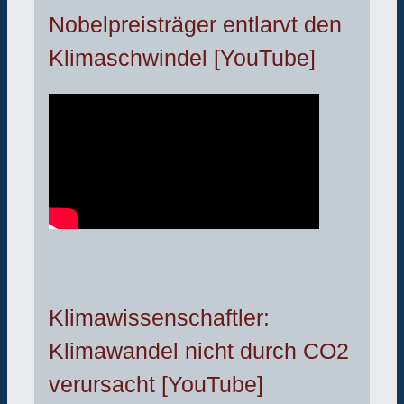
Nobelpreisträger entlarvt den
Klimaschwindel [YouTube]
Klimawissenschaftler:
Klimawandel nicht durch CO2
verursacht [YouTube]