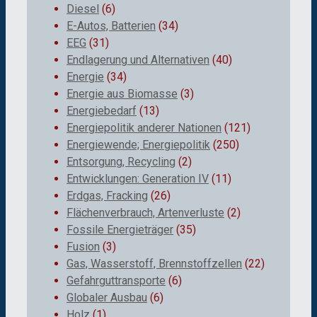
Diesel
(6)
E-Autos, Batterien
(34)
EEG
(31)
Endlagerung und Alternativen
(40)
Energie
(34)
Energie aus Biomasse
(3)
Energiebedarf
(13)
Energiepolitik anderer Nationen
(121)
Energiewende; Energiepolitik
(250)
Entsorgung, Recycling
(2)
Entwicklungen: Generation IV
(11)
Erdgas, Fracking
(26)
Flächenverbrauch, Artenverluste
(2)
Fossile Energieträger
(35)
Fusion
(3)
Gas, Wasserstoff, Brennstoffzellen
(22)
Gefahrguttransporte
(6)
Globaler Ausbau
(6)
Holz
(1)