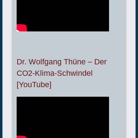
Dr. Wolfgang Thüne – Der
CO2-Klima-Schwindel
[YouTube]