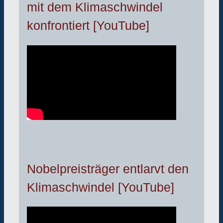
mit dem Klimaschwindel
konfrontiert [YouTube]
Nobelpreisträger entlarvt den
Klimaschwindel [YouTube]