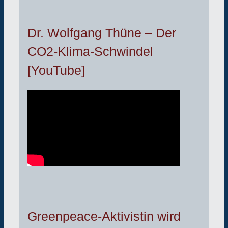
Dr. Wolfgang Thüne – Der
CO2-Klima-Schwindel
[YouTube]
Greenpeace-Aktivistin wird