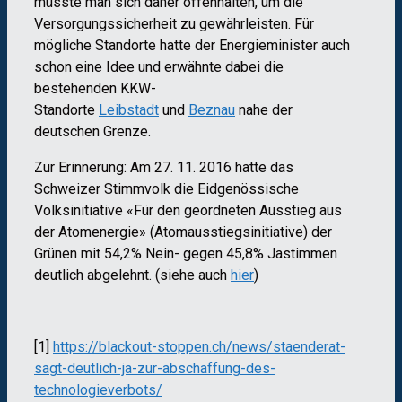
müsste man sich daher offenhalten, um die
Versorgungssicherheit zu gewährleisten. Für
mögliche Standorte hatte der Energieminister auch
schon eine Idee und erwähnte dabei die
bestehenden KKW-
Standorte
Leibstadt
und
Beznau
nahe der
deutschen Grenze.
Zur Erinnerung:
Am 27. 11. 2016 hatte das
Schweizer Stimmvolk die Eidgenössische
Volksinitiative «Für den geordneten Ausstieg aus
der Atomenergie» (Atomausstiegsinitiative) der
Grünen mit 54,2% Nein- gegen 45,8% Jastimmen
deutlich abgelehnt. (siehe auch
hier
)
[1]
https://blackout-stoppen.ch/news/staenderat-
sagt-deutlich-ja-zur-abschaffung-des-
technologieverbots/