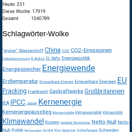
Heute: 251
Diese Woche: 17919
Gesamt : 1540789
Schlagwörter-Wolke
China
CO2-Emissionen
"grüner" Wasserstoff
CO2
Energiepolitik
EL Niño
E-Autos
Dekarbonisierung
Energiewende
Energiespeicher
EU
Erdtemperatur
Erneuerbare Energien
Erneuerbare Energie
Fracking
Großbritannien
Gaskraftwerke
Frankreich
Kernenergie
IPCC
IEA
Japan
Kernenergieausstieg
Klimaneutralität
Klimapolitik
Klimamodelle
Klimawandel
Netto-Null
Kosten
Netto
negative Strompreise
Null-Politik
Schweden
Roy Spencer
Schiefergas
NOAA
Netzausbau