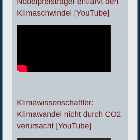
Nobelpreisträger entlarvt den
Klimaschwindel [YouTube]
Klimawissenschaftler:
Klimawandel nicht durch CO2
verursacht [YouTube]