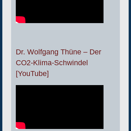
Dr. Wolfgang Thüne – Der
CO2-Klima-Schwindel
[YouTube]