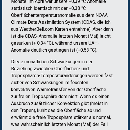
Monate. Im April war unsere +0,39 °C Anomalie
statistisch identisch mit der +0,38 °C
Oberflächentemperaturanomalie aus dem NOAA
C
limate
D
ata
A
ssimilation
S
ystem (CDAS, die ich
aus WeatherBell.com Karten entnehme). Aber dann
ist die CDAS-Anomalie letzten Monat (Mai) leicht
gesunken (+ 0,34 °C), während unsere UAH-
Anomalie deutlich gestiegen ist (+0,53 °C).
Diese monatlichen Schwankungen in der
Beziehung zwischen Oberflächen- und
Troposphären-Temperaturänderungen werden fast
sicher von Schwankungen im feuchten
konvektiven Wärmetransfer von der Oberfläche
zur freien Troposphäre dominiert. Wenn es einen
Ausbruch zusätzlicher Konvektion gibt (meist in
den Tropen), kühlt das die Oberfläche ab und
erwärmt die freie Troposphäre stärker als normal,
was wahrscheinlich letzten Monat (Mai) der Fall