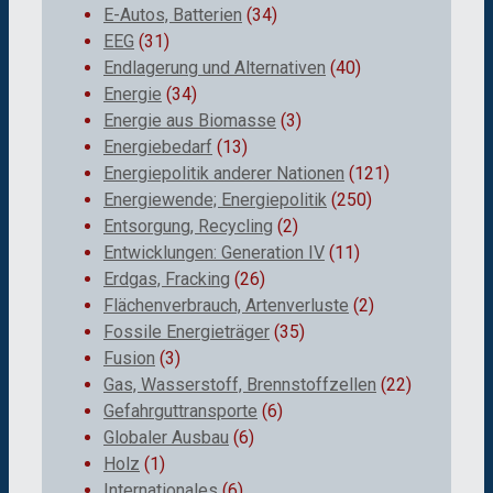
E-Autos, Batterien
(34)
EEG
(31)
Endlagerung und Alternativen
(40)
Energie
(34)
Energie aus Biomasse
(3)
Energiebedarf
(13)
Energiepolitik anderer Nationen
(121)
Energiewende; Energiepolitik
(250)
Entsorgung, Recycling
(2)
Entwicklungen: Generation IV
(11)
Erdgas, Fracking
(26)
Flächenverbrauch, Artenverluste
(2)
Fossile Energieträger
(35)
Fusion
(3)
Gas, Wasserstoff, Brennstoffzellen
(22)
Gefahrguttransporte
(6)
Globaler Ausbau
(6)
Holz
(1)
Internationales
(6)