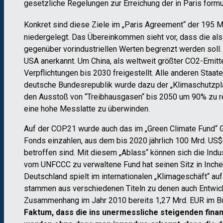
gesetzliche Regelungen zur Erreichung der in Paris form
Konkret sind diese Ziele im „Paris Agreement“ der 195 
niedergelegt. Das Übereinkommen sieht vor, dass die al
gegenüber vorindustriellen Werten begrenzt werden soll.
USA anerkannt. Um China, als weltweit größter CO2-Emitte
Verpflichtungen bis 2030 freigestellt. Alle anderen Staa
deutsche Bundesrepublik wurde dazu der „Klimaschutzplan 
den Ausstoß von “Treibhausgasen“ bis 2050 um 90% zu r
eine hohe Messlatte zu überwinden.
Auf der COP21 wurde auch das im „Green Climate Fund“ GC
Fonds einzahlen, aus dem bis 2020 jährlich 100 Mrd. US$
betroffen sind. Mit diesem „Ablass“ können sich die Ind
vom UNFCCC zu verwaltene Fund hat seinen Sitz in Incheon
Deutschland spielt im internationalen „Klimageschäft“ au
stammen aus verschiedenen Titeln zu denen auch Entwick
Zusammenhang im Jahr 2010 bereits 1,27 Mrd. EUR im Bu
Faktum, dass die ins unermessliche steigenden fin