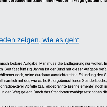
mit verbundenen Ziele immer wieder in Frage gestellt und 
eden zeigen, wie es geht
chnisch lösbare Aufgabe. Man muss die Endlagerung nur wollen. In
ich. Seit fast fünfzig Jahren ist der Bund mit dieser Aufgabe bef
Schlimmer noch, seine durchaus aussichtsreiche Erkundung des S
ull, nämlich mit der, wie es heißt, ergebnisoffenen Standortsuche
hochradioaktiver Abfälle (z.B. abgebrannte Brennelemente) noch i
cke in den Weg gelegt. Durch das Standortauswahlgesetz haben d