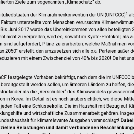
ulierten Ziele zum sogenannten „Klimaschutz“ ab.
1
Mitgliedstaaten der Klimarahmenkonvention der UN (UNFCCC)
al
s Faktum unterstellte vom Menschen verursachte Klimaerwärmung
 Bis Juni 2017 wurde das Übereinkommen von allen beteiligten S
nt nicht zu verprellen, wird es, sowohl im Kyoto-Protokoll, als
ten sind aufgefordert, Pläne zu erarbeiten, welche Maßnahmen vor
2050“ erstellt, den umzusetzen sich alle o.a. Parteien außer der
eduzieren mit einem Zwischenziel von 40% bis 2020! Da hat un
F festgelegte Vorhaben bekräftigt, nach dem die im UNFCCC bet
 bereitgestellt werden sollen, um ärmeren Ländern zu helfen, d
ustrieländer als die „Verschulder“ des Klimawandels gewisserm
 in Korea. Im Detail ist es noch unübersichtlich, wo diese Mit
f jeden Fall eine Schlüsselrolle. Die im Haushalt mit Bezug auf
lungshilfe und wirtschaftliche Zusammenarbeit gehören. Insges
ndeshaushalt für klimarelevante Ausgaben veranschlagt!
Dabei
anziellen Belastungen und damit verbundenen Beschränkung