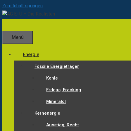
Zum Inhalt springen
Menü
Energie
Fossile Energieträger
Kohle
Erdgas, Fracking
Mineralöl
Kernenergie
Ausstieg, Recht