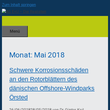
Zum Inhalt springen
Menü
Monat:
Mai 2018
Schwere Korrosionsschäden
an den Rotorblättern des
dänischen Offshore-Windparks
Örsted
26/06/2018
28/05/2018
von
Dr. Günter Keil