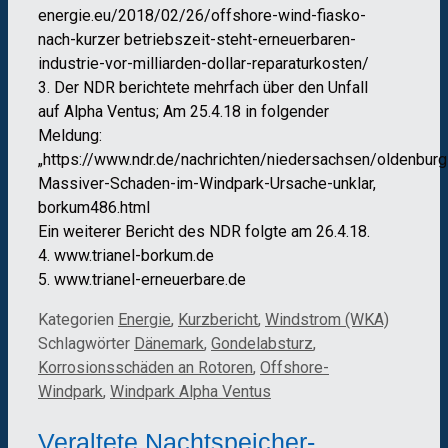
energie.eu/2018/02/26/offshore-wind-fiasko-
nach-kurzer betriebszeit-steht-erneuerbaren-
industrie-vor-milliarden-dollar-reparaturkosten/
3. Der NDR berichtete mehrfach über den Unfall
auf Alpha Ventus; Am 25.4.18 in folgender
Meldung:
„https://www.ndr.de/nachrichten/niedersachsen/oldenburg
Massiver-Schaden-im-Windpark-Ursache-unklar,
borkum486.html
Ein weiterer Bericht des NDR folgte am 26.4.18.
4. www.trianel-borkum.de
5. www.trianel-erneuerbare.de
Kategorien
Energie
,
Kurzbericht
,
Windstrom (WKA)
Schlagwörter
Dänemark
,
Gondelabsturz
,
Korrosionsschäden an Rotoren
,
Offshore-
Windpark
,
Windpark Alpha Ventus
Veraltete Nachtspeicher-