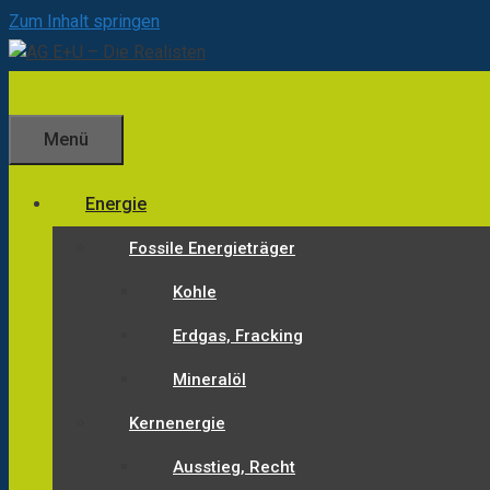
Zum Inhalt springen
Menü
Energie
Fossile Energieträger
Kohle
Erdgas, Fracking
Mineralöl
Kernenergie
Ausstieg, Recht