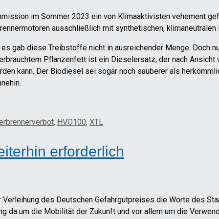
mission im Sommer 2023 ein von Klimaaktivisten vehement gef
nermotoren ausschließlich mit synthetischen, klimaneutralen Kr
n es gab diese Treibstoffe nicht in ausreichender Menge. Doch n
rbrauchtem Pflanzenfett ist ein Dieselersatz, der nach Ansicht 
en kann. Der Biodiesel sei sogar noch sauberer als herkömmlic
hnehin.
erbrennerverbot
,
HVO100
,
XTL
terhin erforderlich
er Verleihung des Deutschen Gefahrgutpreises die Worte des S
 da um die Mobilität der Zukunft und vor allem um die Verwendun