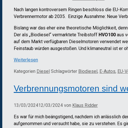
Nach langen kontroversem Ringen beschloss die EU-Kom
Verbrennermotor ab 2035. Einzige Ausnahme: Neue Verbren
Bislang war das eher eine theoretische Möglichkeit, den
Der als „Biodiesel“ vermarktete Treibstoff
HVO100
aus ve
auf dem Markt verfügbaren Dieselmotoren verwendet werd
Feinstaub würden ausgestoßen. Und klimaneutral ist er o
Weiterlesen
Kategorien
Diesel
Schlagwörter
Biodiesel
,
E-Autos
,
EU-V
Verbrennungsmotoren sind wei
13/03/2024
12/03/2024
von
Klaus Ridder
Es war für mich beängstigend, nachdem ich anlässlich d
aufgenommen und versucht habe, sie zu verstehen. Es ging