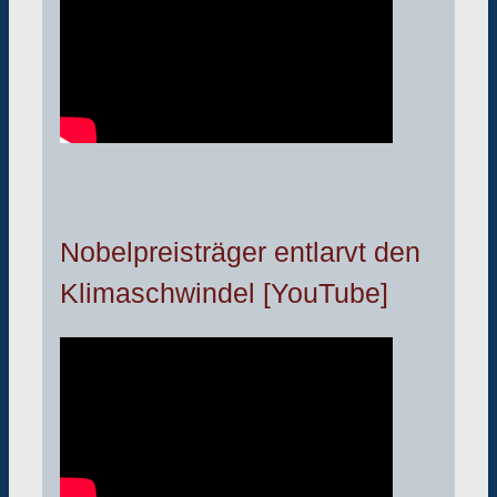
Nobelpreisträger entlarvt den
Klimaschwindel [YouTube]