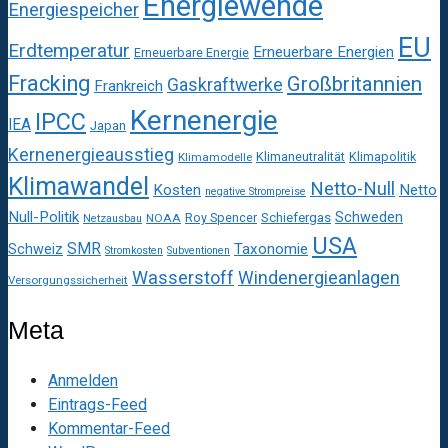
Energiewende
Energiespeicher
EU
Erdtemperatur
Erneuerbare Energien
Erneuerbare Energie
Fracking
Großbritannien
Gaskraftwerke
Frankreich
Kernenergie
IPCC
IEA
Japan
Kernenergieausstieg
Klimaneutralität
Klimapolitik
Klimamodelle
Klimawandel
Netto-Null
Kosten
Netto
negative Strompreise
Null-Politik
Schweden
Roy Spencer
Schiefergas
NOAA
Netzausbau
USA
SMR
Taxonomie
Schweiz
Stromkosten
Subventionen
Wasserstoff
Windenergieanlagen
Versorgungssicherheit
Meta
Anmelden
Eintrags-Feed
Kommentar-Feed