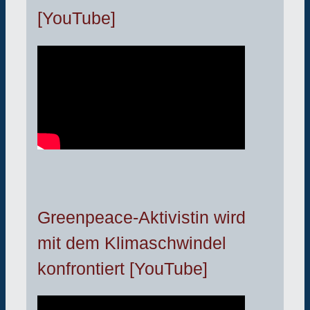
[YouTube]
Greenpeace-Aktivistin wird
mit dem Klimaschwindel
konfrontiert [YouTube]