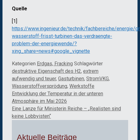
Quelle
[1]
https://www.ingenieur.de/technik/fachbereiche/energie/g
wasserstoff-frisst-turbinen-das-verdraengte-
problem-der-energiewende/?
xing_share=news#google_vignette
Kategorien
Erdgas, Fracking
Schlagwörter
destruktive Eigenschaft des H2
,
extrem
aufwendig und teuer
,
Gasturbinen
,
StromVKG
,
Wasserstoffversprödung
,
Werkstoffe
Entwicklung der Temperatur in der unteren
Atmosphäre im Mai 2026
Eine Lanze für Ministerin Reiche – „Realisten sind
keine Lobbyisten“
Aktuelle Beiträge