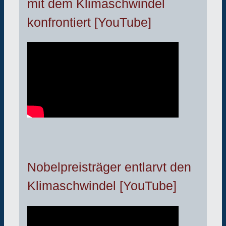
mit dem Klimaschwindel
konfrontiert [YouTube]
Nobelpreisträger entlarvt den
Klimaschwindel [YouTube]