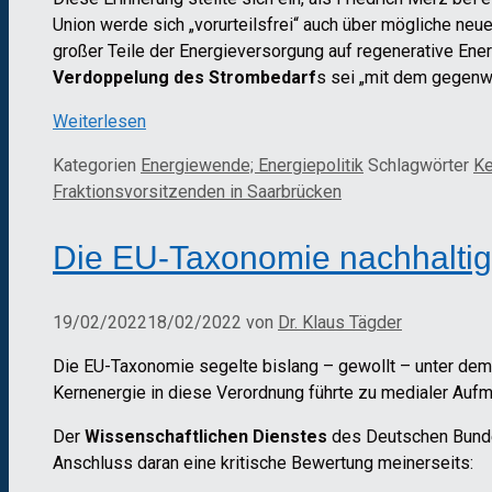
Union werde sich „vorurteilsfrei“ auch über mögliche ne
großer Teile der Energieversorgung auf regenerative Energ
Verdoppelung des Strombedarf
s sei „mit dem gegenwä
Weiterlesen
Kategorien
Energiewende; Energiepolitik
Schlagwörter
Ke
Fraktionsvorsitzenden in Saarbrücken
Die EU-Taxonomie nachhaltige
19/02/2022
18/02/2022
von
Dr. Klaus Tägder
Die EU-Taxonomie segelte bislang – gewollt – unter dem
Kernenergie in diese Verordnung führte zu medialer Auf
Der
Wissenschaftlichen Dienstes
des Deutschen Bunde
Anschluss daran eine kritische Bewertung meinerseits: