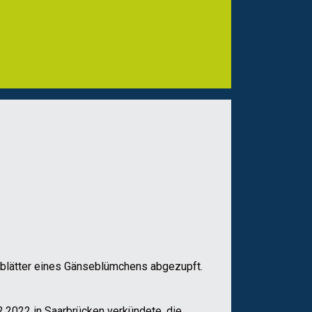
nblätter eines Gänseblümchens abgezupft.
2.2022 in Saarbrücken verkündete, die