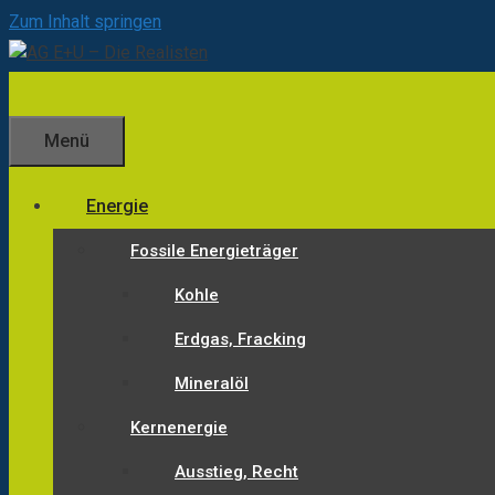
Zum Inhalt springen
Menü
Energie
Fossile Energieträger
Kohle
Erdgas, Fracking
Mineralöl
Kernenergie
Ausstieg, Recht