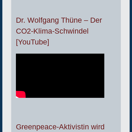
Dr. Wolfgang Thüne – Der
CO2-Klima-Schwindel
[YouTube]
Greenpeace-Aktivistin wird