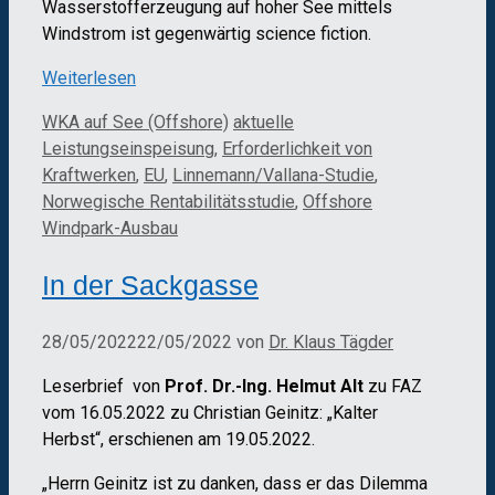
Wasserstofferzeugung auf hoher See mittels
Windstrom ist gegenwärtig science fiction.
Weiterlesen
Kategorien
Schlagwörter
WKA auf See (Offshore)
aktuelle
Leistungseinspeisung
,
Erforderlichkeit von
Kraftwerken
,
EU
,
Linnemann/Vallana-Studie
,
Norwegische Rentabilitätsstudie
,
Offshore
Windpark-Ausbau
In der Sackgasse
28/05/2022
22/05/2022
von
Dr. Klaus Tägder
Leserbrief von
Prof. Dr.-Ing. Helmut Alt
zu FAZ
vom 16.05.2022 zu Christian Geinitz: „Kalter
Herbst“, erschienen am 19.05.2022.
„Herrn Geinitz ist zu danken, dass er das Dilemma