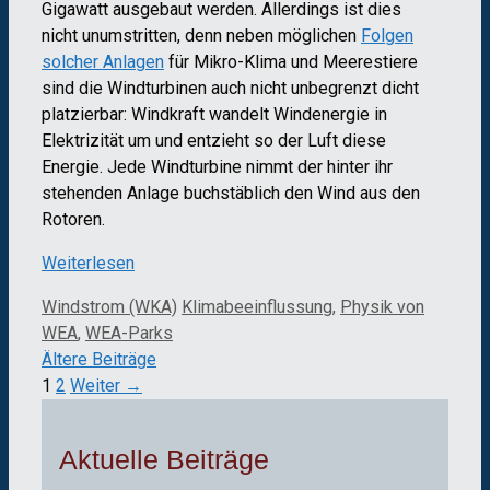
Gigawatt ausgebaut werden. Allerdings ist dies
nicht unumstritten, denn neben möglichen
Folgen
solcher Anlagen
für Mikro-Klima und Meerestiere
sind die Windturbinen auch nicht unbegrenzt dicht
platzierbar: Windkraft wandelt Windenergie in
Elektrizität um und entzieht so der Luft diese
Energie. Jede Windturbine nimmt der hinter ihr
stehenden Anlage buchstäblich den Wind aus den
Rotoren.
Weiterlesen
Kategorien
Schlagwörter
Windstrom (WKA)
Klimabeeinflussung
,
Physik von
WEA
,
WEA-Parks
Ältere Beiträge
Seite
Seite
1
2
Weiter
→
Aktuelle Beiträge