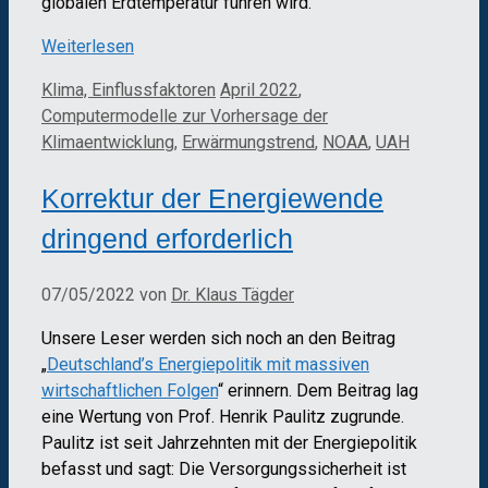
globalen Erdtemperatur führen wird.
Weiterlesen
Kategorien
Schlagwörter
Klima, Einflussfaktoren
April 2022
,
Computermodelle zur Vorhersage der
Klimaentwicklung
,
Erwärmungstrend
,
NOAA
,
UAH
Korrektur der Energiewende
dringend erforderlich
07/05/2022
von
Dr. Klaus Tägder
Unsere Leser werden sich noch an den Beitrag
„
Deutschland’s Energiepolitik mit massiven
wirtschaftlichen Folgen
“ erinnern. Dem Beitrag lag
eine Wertung von Prof. Henrik Paulitz zugrunde.
Paulitz ist seit Jahrzehnten mit der Energiepolitik
befasst und sagt: Die Versorgungssicherheit ist