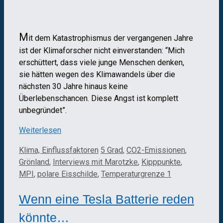
M
it dem Katastrophismus der vergangenen Jahre
ist der Klimaforscher nicht einverstanden: “Mich
erschüttert, dass viele junge Menschen denken,
sie hätten wegen des Klimawandels über die
nächsten 30 Jahre hinaus keine
Überlebenschancen. Diese Angst ist komplett
unbegründet”.
Weiterlesen
Kategorien
Schlagwörter
Klima, Einflussfaktoren
5 Grad
,
CO2-Emissionen
,
Grönland
,
Interviews mit Marotzke
,
Kipppunkte
,
MPI
,
polare Eisschilde
,
Temperaturgrenze 1
Wenn eine Tesla Batterie reden
könnte…