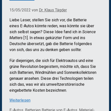
15/05/2022
von
Dr. Klaus Tägder
Liebe Leser, stellen Sie sich vor, die Batterie
eines E-Autos könnte reden, was könnte sie über
sich selbst sagen? Diese Idee fand ich in
Science
Matters
[1]. In etwas gekürzter Form und ins
Deutsche übersetzt, gab die Batterie folgendes
von sich, das uns zu denken geben sollte:
Für diejenigen, die sich für Elektroautos und eine
grüne Revolution begeistern, möchte ich, dass Sie
sich Batterien, Windmühlen und Sonnenkollektoren
genauer ansehen. Diese drei Technologien teilen
sich das, was wir als umweltzerstörerische
eingebettete Kosten bezeichnen.
Weiterlesen
Kategorien
Schlagwörter
E-Autos, Batterien
Batterie von E-Autos
,
Material-