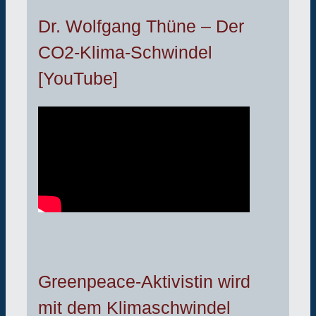
Dr. Wolfgang Thüne – Der
CO2-Klima-Schwindel
[YouTube]
Greenpeace-Aktivistin wird
mit dem Klimaschwindel