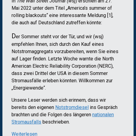
In
The Wall Street Journal (wsj)
erschien am 27.
Mai 2022 unter dem Titel „America’s summer of
rolling blackouts“ eine interessante Meldung [1],
die auch auf Deutschland zutreffen könnte:
D
er Sommer steht vor der Tür, und wir (wsj)
empfehlen Ihnen, sich durch den Kauf eines
Notstromaggregats vorzubereiten, wenn Sie eines
auf Lager finden. Letzte Woche warnte die North
American Electric Reliability Corporation (NERC),
dass zwei Drittel der USA in diesem Sommer
Stromausfälle erleben könnten. Willkommen zur
„Energiewende“.
Unsere Leser werden sich erinnern, dass wir
bereits den eigenen
Notstromdiesel
ins Gespräch
brachten und die Folgen des längeren
nationalen
Stromausfalls
beschrieben.
Weiterlesen