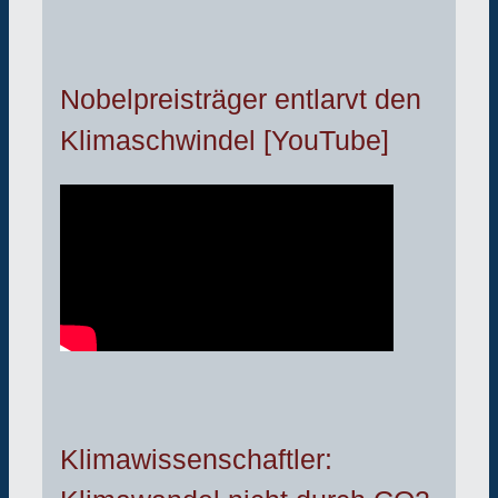
Nobelpreisträger entlarvt den
Klimaschwindel [YouTube]
Klimawissenschaftler: