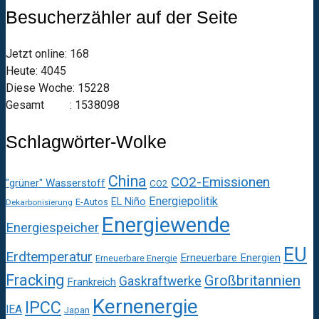
Besucherzähler auf der Seite
Jetzt online: 168
Heute: 4045
Diese Woche: 15228
Gesamt : 1538098
Schlagwörter-Wolke
China
CO2-Emissionen
"grüner" Wasserstoff
CO2
Energiepolitik
EL Niño
E-Autos
Dekarbonisierung
Energiewende
Energiespeicher
EU
Erdtemperatur
Erneuerbare Energien
Erneuerbare Energie
Fracking
Großbritannien
Gaskraftwerke
Frankreich
Kernenergie
IPCC
IEA
Japan