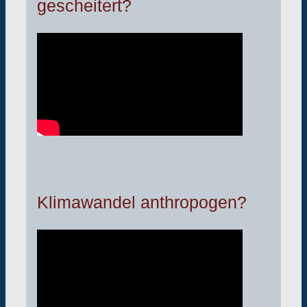
gescheitert?
Klimawandel anthropogen?