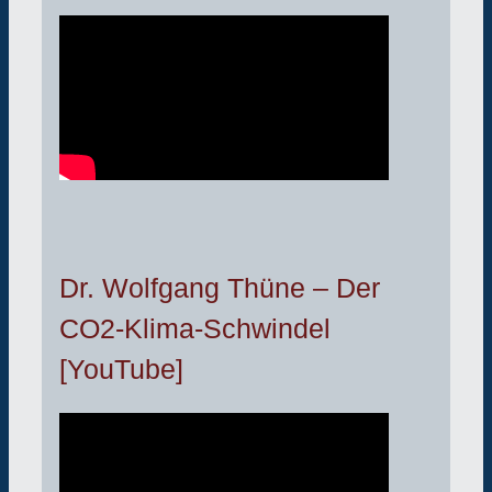
Dr. Wolfgang Thüne – Der
CO2-Klima-Schwindel
[YouTube]