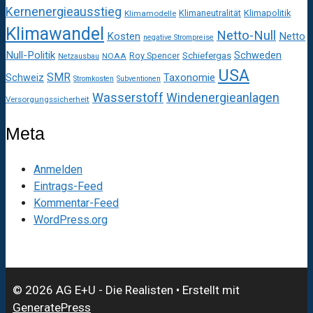
Kernenergieausstieg
Klimaneutralität
Klimapolitik
Klimamodelle
Klimawandel
Netto-Null
Kosten
Netto
negative Strompreise
Null-Politik
Schweden
Roy Spencer
Schiefergas
NOAA
Netzausbau
USA
SMR
Taxonomie
Schweiz
Stromkosten
Subventionen
Wasserstoff
Windenergieanlagen
Versorgungssicherheit
Meta
Anmelden
Eintrags-Feed
Kommentar-Feed
WordPress.org
© 2026 AG E+U - Die Realisten
• Erstellt mit
GeneratePress