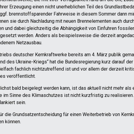
 ihrer Erzeugung einen nicht unerheblichen Teil des Grundlastbe
 ggf. brennstoffsparender Fahrweise in diesem Sommer dann mi
nnen sie durch Nachladung mit neuen Brennelementen auch durcha
und dabei gleichzeitig die Abhängigkeit von Einfuhren fossiler
gesetzt werden. Anders als beispielsweise die derzeit angedac
undenem Netzausbau.
etriebs deutscher Kernkraftwerke bereits am 4. März publik gema
d des Ukraine-Kriegs“ hat die Bundesregierung kurz darauf der 
lfach fachlich nichtzutreffend ist und vor allem der derzeit krit
s veröffentlicht.
lichst bald beigelegt werden kann, ist das aktuell nicht mehr al
 im Sinne des Klimaschutzes ist nicht kurzfristig zu realisie
ankiert sein.
ür die Grundsatzentscheidung für einen Weiterbetrieb von Kernk
en können.