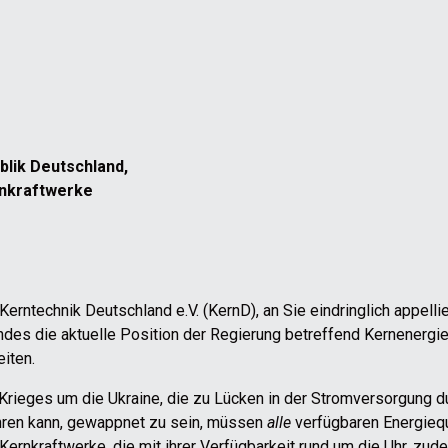
lik Deutschland,
rnkraftwerke
rntechnik Deutschland e.V. (KernD), an Sie eindringlich appellie
des die aktuelle Position der Regierung betreffend Kernenergie
eiten.
 Krieges um die Ukraine, die zu Lücken in der Stromversorgung d
hren kann, gewappnet zu sein, müssen
alle
verfügbaren Energiequ
rnkraftwerke, die mit ihrer Verfügbarkeit rund um die Uhr, zud