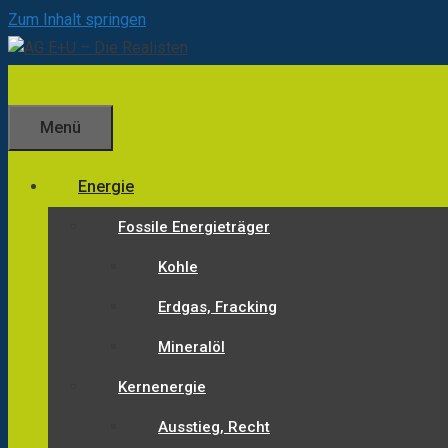
Zum Inhalt springen
Menü
Energie
Fossile Energieträger
Kohle
Erdgas, Fracking
Mineralöl
Kernenergie
Ausstieg, Recht