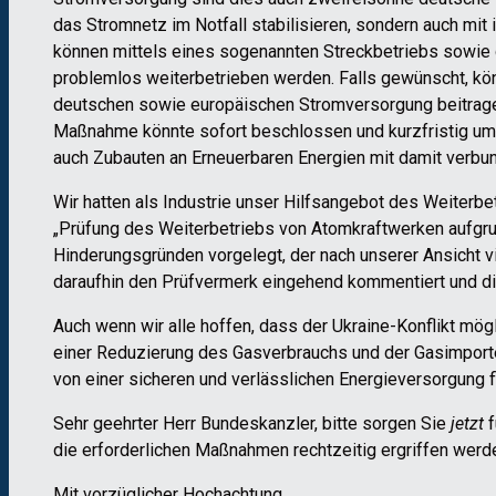
das Stromnetz im Notfall stabilisieren, sondern auch mit
können mittels eines sogenannten Streckbetriebs sowie
problemlos weiterbetrieben werden. Falls gewünscht, kö
deutschen sowie europäischen Stromversorgung beitragen 
Maßnahme könnte sofort beschlossen und kurzfristig um
auch Zubauten an Erneuerbaren Energien mit damit verb
Wir hatten als Industrie unser Hilfsangebot des Weiterb
„Prüfung des Weiterbetriebs von Atomkraftwerken aufgrun
Hinderungsgründen vorgelegt, der nach unserer Ansicht vie
daraufhin den Prüfvermerk eingehend kommentiert und die
Auch wenn wir alle hoffen, dass der Ukraine-Konflikt mög
einer Reduzierung des Gasverbrauchs und der Gasimporte
von einer sicheren und verlässlichen Energieversorgung fl
Sehr geehrter Herr Bundeskanzler, bitte sorgen Sie
jetzt
f
die erforderlichen Maßnahmen rechtzeitig ergriffen werd
Mit vorzüglicher Hochachtung