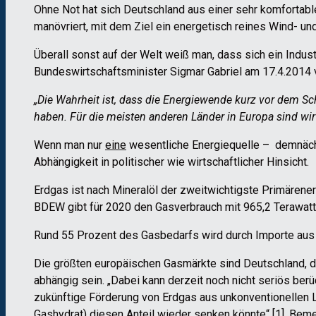
Ohne Not hat sich Deutschland aus einer sehr komfortab
manövriert, mit dem Ziel ein energetisch reines Wind- u
Überall sonst auf der Welt weiß man, dass sich ein Indus
Bundeswirtschaftsminister Sigmar Gabriel am 17.4.2014 
„Die Wahrheit ist, dass die Energiewende kurz vor dem Sch
haben. Für die meisten anderen Länder in Europa sind wi
Wenn man nur
eine
wesentliche Energiequelle – demnächst
Abhängigkeit in politischer wie wirtschaftlicher Hinsicht.
Erdgas ist nach Mineralöl der zweitwichtigste Primärene
BDEW gibt für 2020 den Gasverbrauch mit 965,2 Terawatt
Rund 55 Prozent des Gasbedarfs wird durch Importe aus
Die größten europäischen Gasmärkte sind Deutschland, d
abhängig sein. „Dabei kann derzeit noch nicht seriös be
zukünftige Förderung von Erdgas aus unkonventionellen L
Gashydrat) diesen Anteil wieder senken könnte“ [1]. Bem