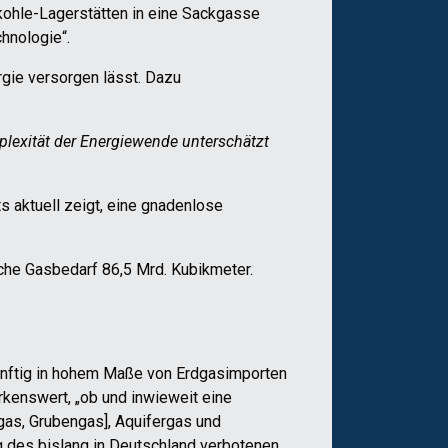
kohle-Lagerstätten in eine Sackgasse
hnologie“.
rgie versorgen lässt. Dazu
mplexität der Energiewende unterschätzt
s aktuell zeigt, eine gnadenlose
sche Gasbedarf 86,5 Mrd. Kubikmeter.
künftig in hohem Maße von Erdgasimporten
rkenswert, „ob und inwieweit eine
gas, Grubengas], Aquifergas und
g des bislang in Deutschland verbotenen