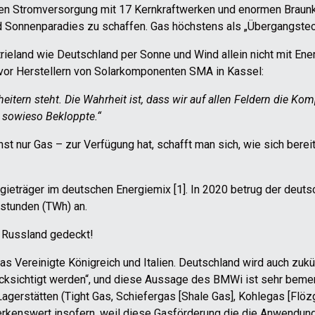
len Stromversorgung mit 17 Kernkraftwerken und enormen Braun
nd Sonnenparadies zu schaffen. Gas höchstens als „Übergangstec
trieland wie Deutschland per Sonne und Wind allein nicht mit Ene
vor Herstellern von Solarkomponenten SMA in Kassel:
eitern steht. Die Wahrheit ist, dass wir auf allen Feldern die Ko
r sowieso Bekloppte.“
 nur Gas – zur Verfügung hat, schafft man sich, wie sich bereit
rgieträger im deutschen Energiemix [1]. In 2020 betrug der deut
stunden (TWh) an.
 Russland gedeckt!
as Vereinigte Königreich und Italien. Deutschland wird auch zu
rücksichtigt werden“, und diese Aussage des BMWi ist sehr beme
agerstätten (Tight Gas, Schiefergas [Shale Gas], Kohlegas [Flöz
erkenswert insofern, weil diese Gasförderung die die Anwendun