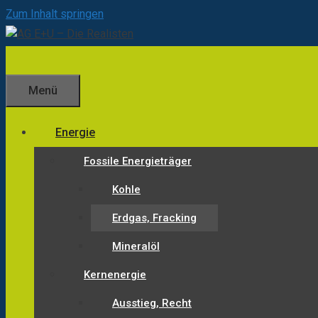
Zum Inhalt springen
Menü
Energie
Fossile Energieträger
Kohle
Erdgas, Fracking
Mineralöl
Kernenergie
Ausstieg, Recht