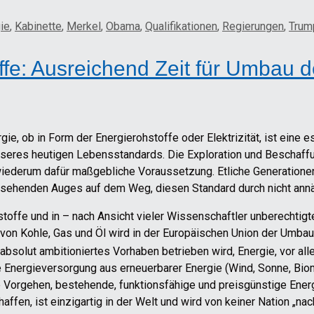
ie
,
Kabinette
,
Merkel
,
Obama
,
Qualifikationen
,
Regierungen
,
Trum
ffe: Ausreichend Zeit für Umbau 
gie, ob in Form der Energierohstoffe oder Elektrizität, ist eine 
unseres heutigen Lebensstandards. Die Exploration und Beschaff
wiederum dafür maßgebliche Voraussetzung. Etliche Generatione
d sehenden Auges auf dem Weg, diesen Standard durch nicht ann
stoffe und in – nach Ansicht vieler Wissenschaftler unberechtig
von Kohle, Gas und Öl wird in der Europäischen Union der Umb
bsolut ambitioniertes Vorhaben betrieben wird, Energie, vor alle
he Energieversorgung aus erneuerbarer Energie (Wind, Sonne, Bi
 Vorgehen, bestehende, funktionsfähige und preisgünstige Ener
ffen, ist einzigartig in der Welt und wird von keiner Nation „n