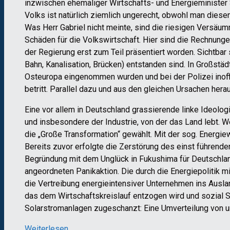
inzwischen ehemaliger Wirtschafts- und Energieminister
Volks ist natürlich ziemlich ungerecht, obwohl man diese
Was Herr Gabriel nicht meinte, sind die riesigen Versäu
Schäden für die Volkswirtschaft. Hier sind die Rechnung
der Regierung erst zum Teil präsentiert worden. Sichtbar 
Bahn, Kanalisation, Brücken) entstanden sind. In Großst
Osteuropa eingenommen wurden und bei der Polizei inoffiz
betritt. Parallel dazu und aus den gleichen Ursachen hera
Eine vor allem in Deutschland grassierende linke Ideologi
und insbesondere der Industrie, von der das Land lebt. W
die „Große Transformation“ gewählt. Mit der sog. Energie
Bereits zuvor erfolgte die Zerstörung des einst führend
Begründung mit dem Unglück in Fukushima für Deutschland 
angeordneten Panikaktion. Die durch die Energiepolitik 
die Vertreibung energieintensiver Unternehmen ins Auslan
das dem Wirtschaftskreislauf entzogen wird und sozial 
Solarstromanlagen zugeschanzt: Eine Umverteilung von un
Weiterlesen