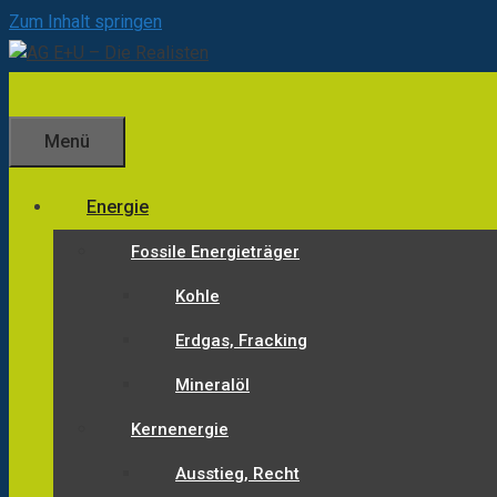
Zum Inhalt springen
Menü
Energie
Fossile Energieträger
Kohle
Erdgas, Fracking
Mineralöl
Kernenergie
Ausstieg, Recht