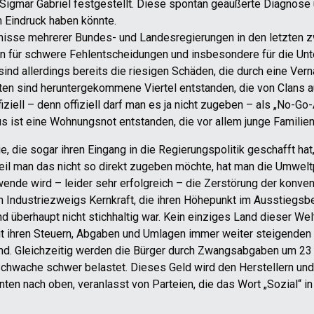
 Sigmar Gabriel festgestellt. Diese spontan geäußerte Diagnos
n Eindruck haben könnte.
mnisse mehrerer Bundes- und Landesregierungen in den letzten z
en für schwere Fehlentscheidungen und insbesondere für die Un
sind allerdings bereits die riesigen Schäden, die durch eine Vern
ädten sind heruntergekommene Viertel entstanden, die von Clans 
iell – denn offiziell darf man es ja nicht zugeben – als „No-Go-
us ist eine Wohnungsnot entstanden, die vor allem junge Familien 
e, die sogar ihren Eingang in die Regierungspolitik geschafft h
eil man das nicht so direkt zugeben möchte, hat man die Umweltp
wende wird – leider sehr erfolgreich – die Zerstörung der konven
en Industriezweigs Kernkraft, die ihren Höhepunkt im Ausstiegsb
überhaupt nicht stichhaltig war. Kein einziges Land dieser Welt
mit ihren Steuern, Abgaben und Umlagen immer weiter steigenden
d. Gleichzeitig werden die Bürger durch Zwangsabgaben um 23 Mi
Schwache schwer belastet. Dieses Geld wird den Herstellern und
ten nach oben, veranlasst von Parteien, die das Wort „Sozial“ i