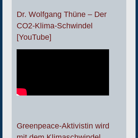
Dr. Wolfgang Thüne – Der
CO2-Klima-Schwindel
[YouTube]
Greenpeace-Aktivistin wird
mit dem Klimaschwindel