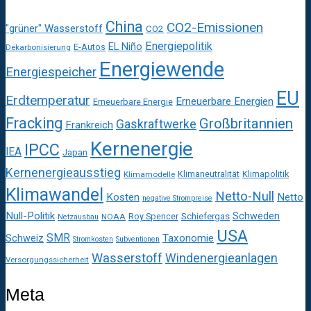
China
CO2-Emissionen
"grüner" Wasserstoff
CO2
Energiepolitik
EL Niño
E-Autos
Dekarbonisierung
Energiewende
Energiespeicher
EU
Erdtemperatur
Erneuerbare Energien
Erneuerbare Energie
Fracking
Großbritannien
Gaskraftwerke
Frankreich
Kernenergie
IPCC
IEA
Japan
Kernenergieausstieg
Klimaneutralität
Klimapolitik
Klimamodelle
Klimawandel
Netto-Null
Kosten
Netto
negative Strompreise
Null-Politik
Schweden
Roy Spencer
Schiefergas
NOAA
Netzausbau
USA
SMR
Taxonomie
Schweiz
Stromkosten
Subventionen
Wasserstoff
Windenergieanlagen
Versorgungssicherheit
Meta