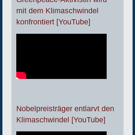
mit dem Klimaschwindel
konfrontiert [YouTube]
Nobelpreisträger entlarvt den
Klimaschwindel [YouTube]