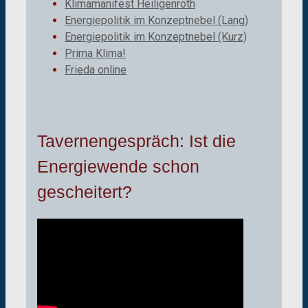
Klimamanifest Heiligenroth
Energiepolitik im Konzeptnebel (Lang)
Energiepolitik im Konzeptnebel (Kurz)
Prima Klima!
Frieda online
Tavernengespräch: Ist die
Energiewende schon
gescheitert?