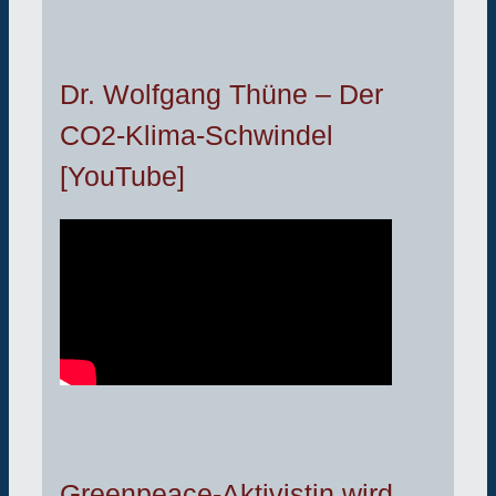
Dr. Wolfgang Thüne – Der
CO2-Klima-Schwindel
[YouTube]
Greenpeace-Aktivistin wird