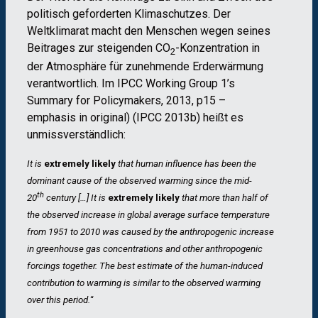
politisch geforderten Klimaschutzes. Der
Weltklimarat macht den Menschen wegen seines
Beitrages zur steigenden CO
-Konzentration in
2
der Atmosphäre für zunehmende Erderwärmung
verantwortlich. Im IPCC Working Group 1’s
Summary for Policymakers, 2013, p15 –
emphasis in original) (IPCC 2013b) heißt es
unmissverständlich:
It is
extremely likely
that human influence has been the
dominant cause of the observed warming since the mid-
th
20
century […] It is
extremely likely
that more than half of
the observed increase in global average surface temperature
from 1951 to 2010 was caused by the anthropogenic increase
in greenhouse gas concentrations and other anthropogenic
forcings together. The best estimate of the human-induced
contribution to warming is similar to the observed warming
over this period.
“