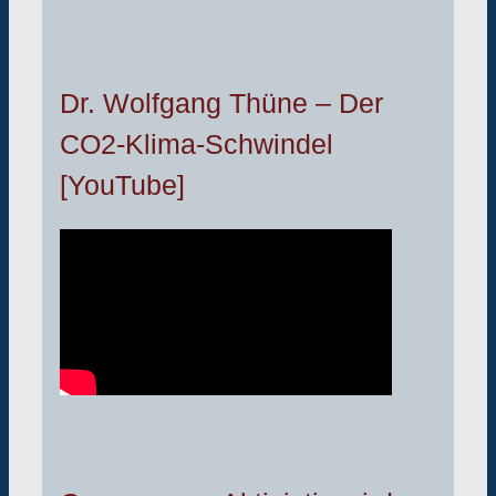
Dr. Wolfgang Thüne – Der
CO2-Klima-Schwindel
[YouTube]