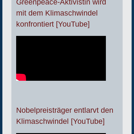
Greenpeace-Aktivistin wird
mit dem Klimaschwindel
konfrontiert [YouTube]
Nobelpreisträger entlarvt den
Klimaschwindel [YouTube]