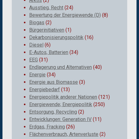
Arktis
(2)
Ausstieg, Recht
(24)
Bewertung der Energiewende (D)
(8)
Biogas
(2)
Bürgerinitiativen
(1)
Dekarbonisierungspolitik
(16)
Diesel
(6)
E-Autos, Batterien
(34)
EEG
(31)
Endlagerung und Alternativen
(40)
Energie
(34)
Energie aus Biomasse
(3)
Energiebedarf
(13)
Energiepolitik anderer Nationen
(121)
Energiewende; Energiepolitik
(250)
Entsorgung, Recycling
(2)
Entwicklungen: Generation IV
(11)
Erdgas, Fracking
(26)
Flächenverbrauch, Artenverluste
(2)