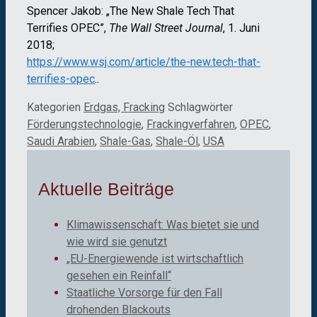
Spencer Jakob: „The New Shale Tech That
Terrifies OPEC”,
The Wall Street Journal
, 1. Juni
2018;
https://www.wsj.com/article/the-new.tech-that-
terrifies-opec
..
Kategorien
Erdgas, Fracking
Schlagwörter
Förderungstechnologie
,
Frackingverfahren
,
OPEC
,
Saudi Arabien
,
Shale-Gas
,
Shale-Öl
,
USA
Aktuelle Beiträge
Klimawissenschaft: Was bietet sie und
wie wird sie genutzt
„EU-Energiewende ist wirtschaftlich
gesehen ein Reinfall“
Staatliche Vorsorge für den Fall
drohenden Blackouts