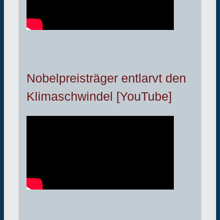
Nobelpreisträger entlarvt den
Klimaschwindel [YouTube]