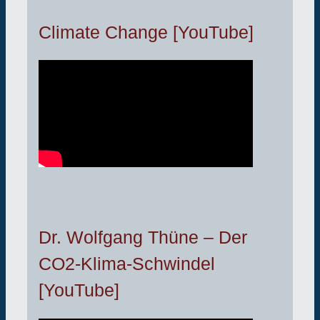
Climate Change [YouTube]
Dr. Wolfgang Thüne – Der
CO2-Klima-Schwindel
[YouTube]