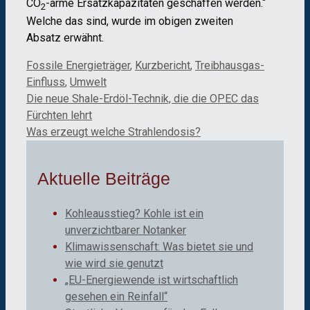
CO
-arme Ersatzkapazitäten geschaffen werden.“
2
Welche das sind, wurde im obigen zweiten
Absatz erwähnt.
Kategorien
Fossile Energieträger
,
Kurzbericht
,
Treibhausgas-
Einfluss
,
Umwelt
Die neue Shale-Erdöl-Technik, die die OPEC das
Fürchten lehrt
Was erzeugt welche Strahlendosis?
Aktuelle Beiträge
Kohleausstieg? Kohle ist ein
unverzichtbarer Notanker
Klimawissenschaft: Was bietet sie und
wie wird sie genutzt
„EU-Energiewende ist wirtschaftlich
gesehen ein Reinfall“