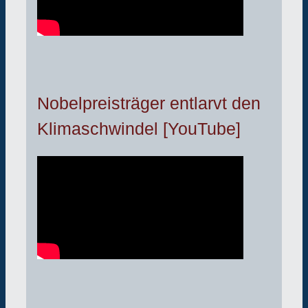
Nobelpreisträger entlarvt den
Klimaschwindel [YouTube]