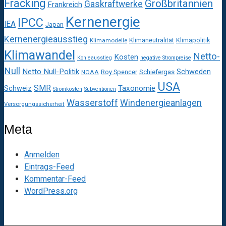
Fracking
Großbritannien
Gaskraftwerke
Frankreich
Kernenergie
IPCC
IEA
Japan
Kernenergieausstieg
Klimaneutralität
Klimapolitik
Klimamodelle
Klimawandel
Netto-
Kosten
Kohleausstieg
negative Strompreise
Null
Netto Null-Politik
Schweden
Roy Spencer
Schiefergas
NOAA
USA
SMR
Taxonomie
Schweiz
Stromkosten
Subventionen
Wasserstoff
Windenergieanlagen
Versorgungssicherheit
Meta
Anmelden
Eintrags-Feed
Kommentar-Feed
WordPress.org