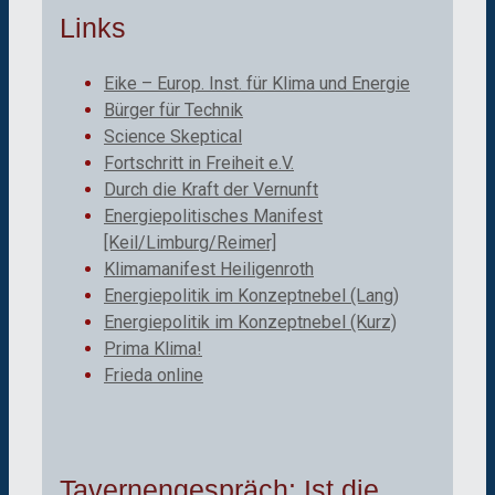
Links
Eike – Europ. Inst. für Klima und Energie
Bürger für Technik
Science Skeptical
Fortschritt in Freiheit e.V.
Durch die Kraft der Vernunft
Energiepolitisches Manifest
[Keil/Limburg/Reimer]
Klimamanifest Heiligenroth
Energiepolitik im Konzeptnebel (Lang)
Energiepolitik im Konzeptnebel (Kurz)
Prima Klima!
Frieda online
Tavernengespräch: Ist die