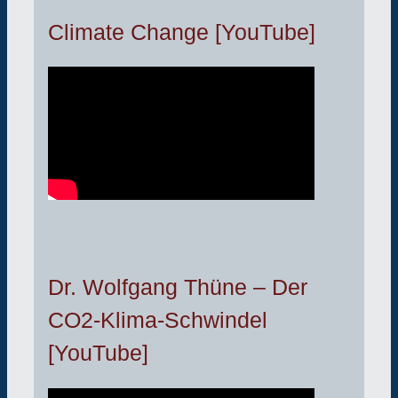
Climate Change [YouTube]
Dr. Wolfgang Thüne – Der
CO2-Klima-Schwindel
[YouTube]