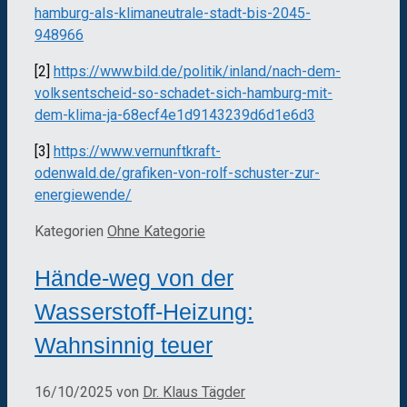
hamburg-als-klimaneutrale-stadt-bis-2045-
948966
[2]
https://www.bild.de/politik/inland/nach-dem-
volksentscheid-so-schadet-sich-hamburg-mit-
dem-klima-ja-68ecf4e1d9143239d6d1e6d3
[3]
https://www.vernunftkraft-
odenwald.de/grafiken-von-rolf-schuster-zur-
energiewende/
Kategorien
Ohne Kategorie
Hände-weg von der
Wasserstoff-Heizung:
Wahnsinnig teuer
16/10/2025
von
Dr. Klaus Tägder