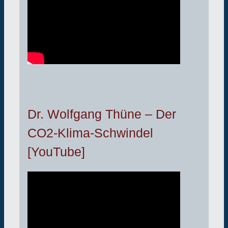
Dr. Wolfgang Thüne – Der
CO2-Klima-Schwindel
[YouTube]