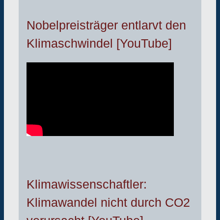
Nobelpreisträger entlarvt den
Klimaschwindel [YouTube]
Klimawissenschaftler:
Klimawandel nicht durch CO2