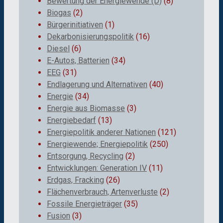
Bewertung der Energiewende (D)
(8)
Biogas
(2)
Bürgerinitiativen
(1)
Dekarbonisierungspolitik
(16)
Diesel
(6)
E-Autos, Batterien
(34)
EEG
(31)
Endlagerung und Alternativen
(40)
Energie
(34)
Energie aus Biomasse
(3)
Energiebedarf
(13)
Energiepolitik anderer Nationen
(121)
Energiewende; Energiepolitik
(250)
Entsorgung, Recycling
(2)
Entwicklungen: Generation IV
(11)
Erdgas, Fracking
(26)
Flächenverbrauch, Artenverluste
(2)
Fossile Energieträger
(35)
Fusion
(3)