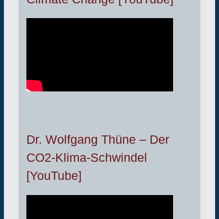
Dr. Wolfgang Thüne – Der
CO2-Klima-Schwindel
[YouTube]