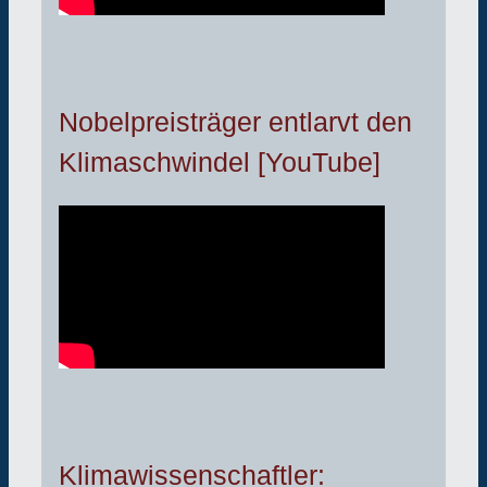
Nobelpreisträger entlarvt den
Klimaschwindel [YouTube]
Klimawissenschaftler: