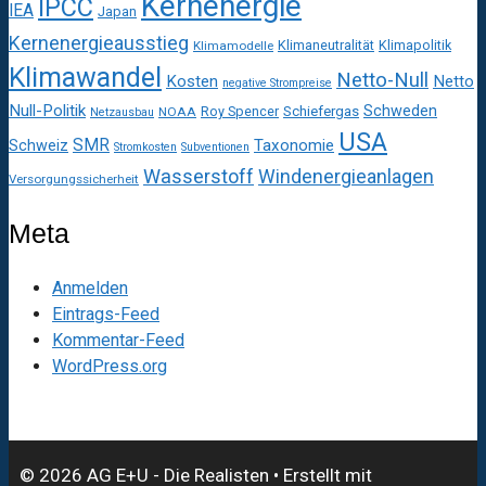
Kernenergie
IPCC
IEA
Japan
Kernenergieausstieg
Klimaneutralität
Klimapolitik
Klimamodelle
Klimawandel
Netto-Null
Kosten
Netto
negative Strompreise
Null-Politik
Schweden
Roy Spencer
Schiefergas
NOAA
Netzausbau
USA
SMR
Taxonomie
Schweiz
Stromkosten
Subventionen
Wasserstoff
Windenergieanlagen
Versorgungssicherheit
Meta
Anmelden
Eintrags-Feed
Kommentar-Feed
WordPress.org
© 2026 AG E+U - Die Realisten
• Erstellt mit