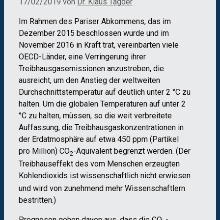
17/02/2019
von
Dr. Klaus Tägder
Im Rahmen des Pariser Abkommens, das im
Dezember 2015 beschlossen wurde und im
November 2016 in Kraft trat, vereinbarten viele
OECD-Länder, eine Verringerung ihrer
Treibhausgasemissionen anzustreben, die
ausreicht, um den Anstieg der weltweiten
Durchschnittstemperatur auf deutlich unter 2 °C zu
halten. Um die globalen Temperaturen auf unter 2
°C zu halten, müssen, so die weit verbreitete
Auffassung, die Treibhausgaskonzentrationen in
der Erdatmosphäre auf etwa 450 ppm (Partikel
pro Million) CO
-Äquivalent begrenzt werden. (Der
2
Treibhauseffekt des vom Menschen erzeugten
Kohlendioxids ist
wissenschaftlich nicht erwiesen
und wird von zunehmend mehr Wissenschaftlern
bestritten.)
Prognosen gehen davon aus, dass die CO
-