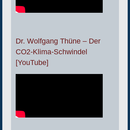
Dr. Wolfgang Thüne – Der
CO2-Klima-Schwindel
[YouTube]