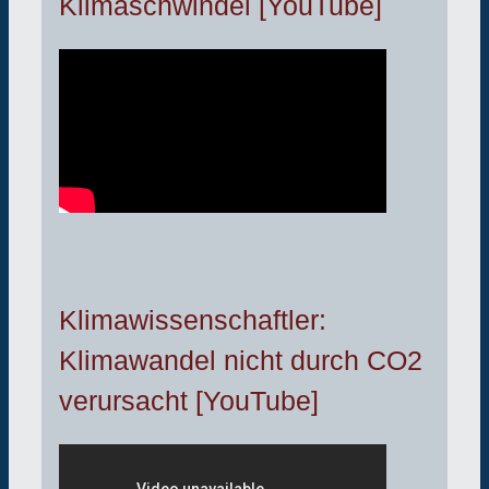
Klimaschwindel [YouTube]
Klimawissenschaftler:
Klimawandel nicht durch CO2
verursacht [YouTube]