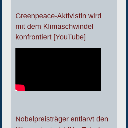
Greenpeace-Aktivistin wird
mit dem Klimaschwindel
konfrontiert [YouTube]
Nobelpreisträger entlarvt den