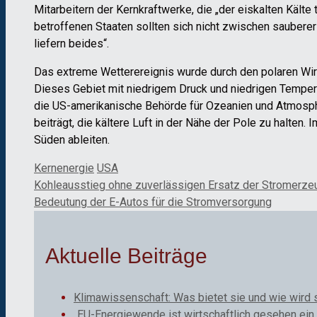
Mitarbeitern der Kernkraftwerke, die „der eiskalten Kälte 
betroffenen Staaten sollten sich nicht zwischen saubere
liefern beides“.
Das extreme Wetterereignis wurde durch den polaren Wirbe
Dieses Gebiet mit niedrigem Druck und niedrigen Tempera
die US-amerikanische Behörde für Ozeanien und Atmosphär
beiträgt, die kältere Luft in der Nähe der Pole zu halten
Süden ableiten.
Kategorien
Schlagwörter
Kernenergie
USA
Kohleausstieg ohne zuverlässigen Ersatz der Stromerz
Bedeutung der E-Autos für die Stromversorgung
Aktuelle Beiträge
Klimawissenschaft: Was bietet sie und wie wird 
„EU-Energiewende ist wirtschaftlich gesehen ein 