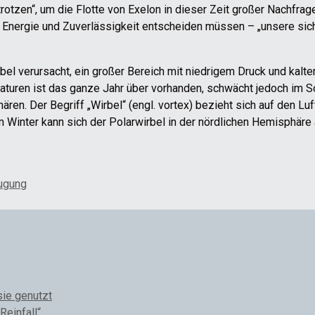
trotzen“, um die Flotte von Exelon in dieser Zeit großer Nachfrag
r Energie und Zuverlässigkeit entscheiden müssen – „unsere sic
l verursacht, ein großer Bereich mit niedrigem Druck und kalter
turen ist das ganze Jahr über vorhanden, schwächt jedoch im So
en. Der Begriff „Wirbel“ (engl. vortex) bezieht sich auf den Lu
. Im Winter kann sich der Polarwirbel in der nördlichen Hemisphär
eugung
sie genutzt
Reinfall“