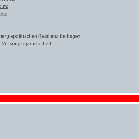
outs
äder
rgiepolitischen Resilienz beitragen
r Versorgungssicherheit