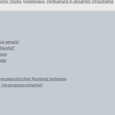
hofer-Studie
,
Greenpeace
,
Verteuerung in gesamter Infrastruktur
,
sie genutzt
Reinfall“
outs
äder
rgiepolitischen Resilienz beitragen
r Versorgungssicherheit