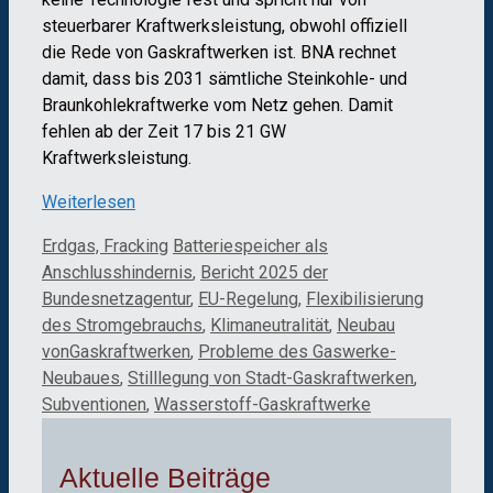
steuerbarer Kraftwerksleistung, obwohl offiziell
die Rede von Gaskraftwerken ist. BNA rechnet
damit, dass bis 2031 sämtliche Steinkohle- und
Braunkohlekraftwerke vom Netz gehen. Damit
fehlen ab der Zeit 17 bis 21 GW
Kraftwerksleistung.
Weiterlesen
Kategorien
Schlagwörter
Erdgas, Fracking
Batteriespeicher als
Anschlusshindernis
,
Bericht 2025 der
Bundesnetzagentur
,
EU-Regelung
,
Flexibilisierung
des Stromgebrauchs
,
Klimaneutralität
,
Neubau
vonGaskraftwerken
,
Probleme des Gaswerke-
Neubaues
,
Stilllegung von Stadt-Gaskraftwerken
,
Subventionen
,
Wasserstoff-Gaskraftwerke
Aktuelle Beiträge