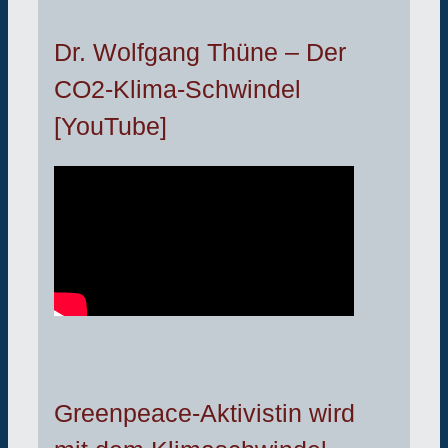
Dr. Wolfgang Thüne – Der
CO2-Klima-Schwindel
[YouTube]
Greenpeace-Aktivistin wird