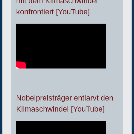
mit dem Klimaschwindel
konfrontiert [YouTube]
Nobelpreisträger entlarvt den
Klimaschwindel [YouTube]