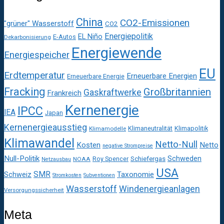
China
CO2-Emissionen
"grüner" Wasserstoff
CO2
Energiepolitik
EL Niño
E-Autos
Dekarbonisierung
Energiewende
Energiespeicher
EU
Erdtemperatur
Erneuerbare Energien
Erneuerbare Energie
Fracking
Großbritannien
Gaskraftwerke
Frankreich
Kernenergie
IPCC
IEA
Japan
Kernenergieausstieg
Klimaneutralität
Klimapolitik
Klimamodelle
Klimawandel
Netto-Null
Kosten
Netto
negative Strompreise
Null-Politik
Schweden
Roy Spencer
Schiefergas
NOAA
Netzausbau
USA
SMR
Taxonomie
Schweiz
Stromkosten
Subventionen
Wasserstoff
Windenergieanlagen
Versorgungssicherheit
Meta