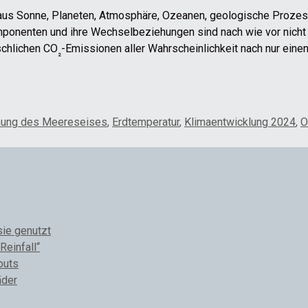
 aus Sonne, Planeten, Atmosphäre, Ozeanen, geologische Prozes
nenten und ihre Wechselbeziehungen sind nach wie vor nicht vo
nschlichen CO
-Emissionen aller Wahrscheinlichkeit nach nur eine
₂
ung des Meereseises
,
Erdtemperatur
,
Klimaentwicklung 2024
,
O
sie genutzt
Reinfall“
outs
äder