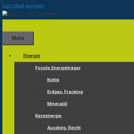
Zum Inhalt springen
Menü
Energie
Fossile Energieträger
Kohle
Erdgas, Fracking
Mineralöl
Kernenergie
Ausstieg, Recht