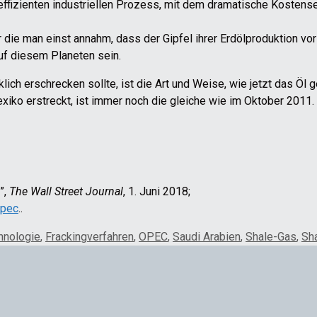
cheffizienten industriellen Prozess, mit dem dramatische Koste
 die man einst annahm, dass der Gipfel ihrer Erdölproduktion vor
f diesem Planeten sein.
lich erschrecken sollte, ist die Art und Weise, wie jetzt das Öl
ko erstreckt, ist immer noch die gleiche wie im Oktober 2011.
”,
The Wall Street Journal
, 1. Juni 2018;
opec
..
hnologie
,
Frackingverfahren
,
OPEC
,
Saudi Arabien
,
Shale-Gas
,
Sh