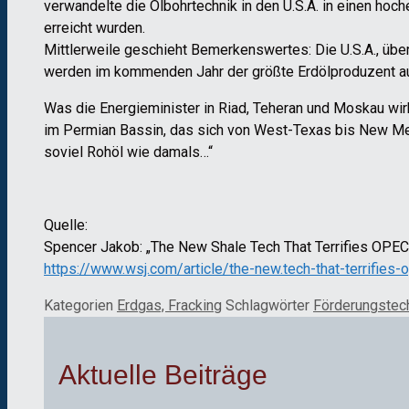
verwandelte die Ölbohrtechnik in den U.S.A. in einen ho
erreicht wurden.
Mittlerweile geschieht Bemerkenswertes: Die U.S.A., über
werden im kommenden Jahr der größte Erdölproduzent au
Was die Energieminister in Riad, Teheran und Moskau wirk
im Permian Bassin, das sich von West-Texas bis New Mexi
soviel Rohöl wie damals…“
Quelle:
Spencer Jakob: „The New Shale Tech That Terrifies OPEC
https://www.wsj.com/article/the-new.tech-that-terrifies-
Kategorien
Erdgas, Fracking
Schlagwörter
Förderungstec
Aktuelle Beiträge