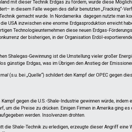
and mit dieser Technik Erdgas zu fördern, wurde diese Möglichke
rt– in diesem Falle wegen des dafür benutzten „Fracking“-Verf
 Technik gemacht wurde. In Nordamerika dagegen nutzte man ko
 die USA inzwischen eine enorme Erdgasproduktion erreicht hab
 dortigen Technologieunternehmen diese neuen Erdgas-Förderun
 Konkurrenz der bisherigen, in der Organisation Erdöl-exportier
ichen Shalegas-Gewinnung ist die Umstellung vieler großer Energ
los günstige Erdgas, was im Übrigen den Anstieg der Emissionen
urnal
(s.u. bei „Quelle“) schildert den Kampf der OPEC gegen di
en Kampf gegen die U.S.-Shale-Industrie gewinnen würde, indem 
, um die Preise zu drücken. Einigen Firmen in Amerika ging es d
aufgegeben werden. Insolvenzen drohten.
att die Shale-Technik zu erledigen, erzeugte dieser Angriff eine