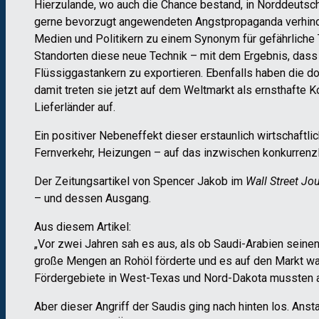
Hierzulande, wo auch die Chance bestand, in Norddeutschl
gerne bevorzugt angewendeten Angstpropaganda verhinde
Medien und Politikern zu einem Synonym für gefährliche
Standorten diese neue Technik – mit dem Ergebnis, dass
Flüssiggastankern zu exportieren. Ebenfalls haben die
damit treten sie jetzt auf dem Weltmarkt als ernsthafte
Lieferländer auf.
Ein positiver Nebeneffekt dieser erstaunlich wirtschaftl
Fernverkehr, Heizungen – auf das inzwischen konkurrenz
Der Zeitungsartikel von Spencer Jakob im
Wall Street Jo
– und dessen Ausgang.
Aus diesem Artikel:
„Vor zwei Jahren sah es aus, als ob Saudi-Arabien sein
große Mengen an Rohöl förderte und es auf den Markt warf
Fördergebiete in West-Texas und Nord-Dakota mussten 
Aber dieser Angriff der Saudis ging nach hinten los. Anst