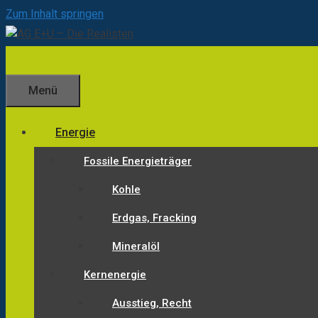
Zum Inhalt springen
Menü
Energie
Fossile Energieträger
Kohle
Erdgas, Fracking
Mineralöl
Kernenergie
Ausstieg, Recht