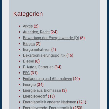
Kategorien
Arktis
(2)
Ausstieg, Recht
(24)
Bewertung der Energiewende (D)
(8)
Biogas
(2)
Bürgerinitiativen
(1)
Dekarbonisierungspolitik
(16)
Diesel
(6)
E-Autos, Batterien
(34)
EEG
(31)
Endlagerung und Alternativen
(40)
Energie
(34)
Energie aus Biomasse
(3)
Energiebedarf
(13)
Energiepolitik anderer Nationen
(121)
Energiewende; Energiepolitik
(250)