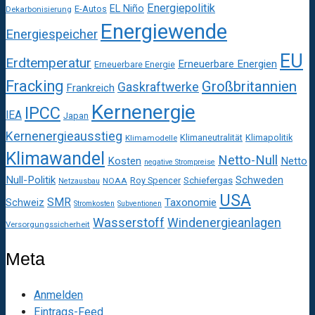
Energiepolitik
EL Niño
E-Autos
Dekarbonisierung
Energiewende
Energiespeicher
EU
Erdtemperatur
Erneuerbare Energien
Erneuerbare Energie
Fracking
Großbritannien
Gaskraftwerke
Frankreich
Kernenergie
IPCC
IEA
Japan
Kernenergieausstieg
Klimaneutralität
Klimapolitik
Klimamodelle
Klimawandel
Netto-Null
Kosten
Netto
negative Strompreise
Null-Politik
Schweden
Roy Spencer
Schiefergas
NOAA
Netzausbau
USA
SMR
Taxonomie
Schweiz
Stromkosten
Subventionen
Wasserstoff
Windenergieanlagen
Versorgungssicherheit
Meta
Anmelden
Eintrags-Feed