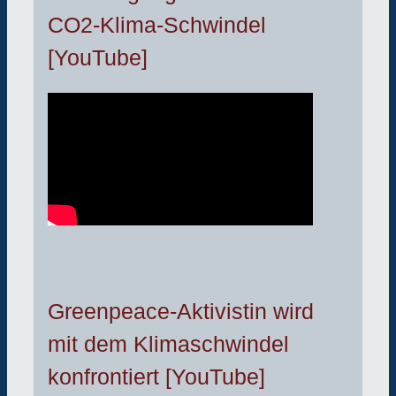
CO2-Klima-Schwindel
[YouTube]
Greenpeace-Aktivistin wird
mit dem Klimaschwindel
konfrontiert [YouTube]