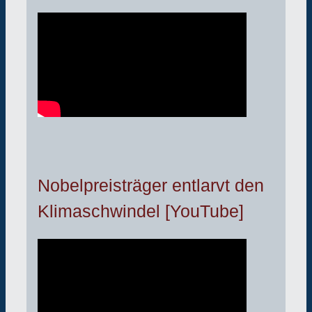
Nobelpreisträger entlarvt den
Klimaschwindel [YouTube]