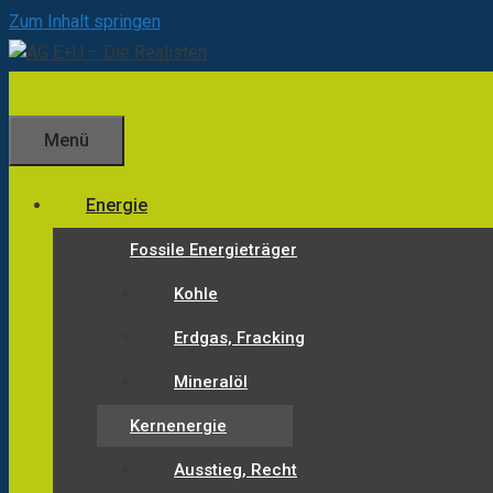
Zum Inhalt springen
Menü
Energie
Fossile Energieträger
Kohle
Erdgas, Fracking
Mineralöl
Kernenergie
Ausstieg, Recht