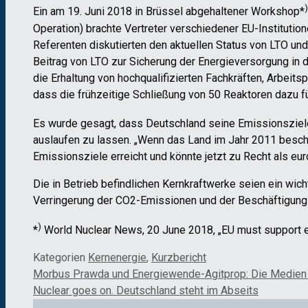
)
Ein am 19. Juni 2018 in Brüssel abgehaltener Workshop*
Operation) brachte Vertreter verschiedener EU-Instituti
Referenten diskutierten den aktuellen Status von LTO un
Beitrag von LTO zur Sicherung der Energieversorgung in
die Erhaltung von hochqualifizierten Fachkräften, Arbeit
dass die frühzeitige Schließung von 50 Reaktoren dazu f
Es wurde gesagt, dass Deutschland seine Emissionsziele
auslaufen zu lassen. „Wenn das Land im Jahr 2011 beschl
Emissionsziele erreicht und könnte jetzt zu Recht als eu
Die in Betrieb befindlichen Kernkraftwerke seien ein wic
Verringerung der CO2-Emissionen und der Beschäftigung 
)
*
World Nuclear News, 20 June 2018, „EU must support e
Kategorien
Kernenergie
,
Kurzbericht
Morbus Prawda und Energiewende-Agitprop: Die Medien 
Nuclear goes on. Deutschland steht im Abseits