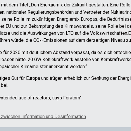
mit dem Titel „Den Energiemix der Zukunft gestalten: Eine Rolle
onen, nationaler Regulierungsbehörden und Vertreter der Nuklear
d seine Rolle im zukünftigen Energiemix Europas, die Bedürfnis
 der EU und zur Bekämpfung des Klimawandels, seine Rolle bei 
splätze und die Auswirkungen von LTO auf die Volkswirtschaften
ühren würde, die CO
-Emissionen auf dem derzeitigen Niveau zu 
2
 für 2020 mit deutlichem Abstand verpasst, da es sich entschi
ossen hätte, 20 GW Kohlekraftwerk anstelle von Kernkraftwerke
ropäischer Klimameister anerkannt werden.“
htiges Gut für Europa und trügen erheblich zur Senkung der Energ
bei.
xtended use of reactors, says Foratom”
zwischen Information und Desinformation