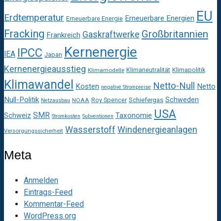
EU
Erdtemperatur
Erneuerbare Energien
Erneuerbare Energie
Fracking
Großbritannien
Gaskraftwerke
Frankreich
Kernenergie
IPCC
IEA
Japan
Kernenergieausstieg
Klimaneutralität
Klimapolitik
Klimamodelle
Klimawandel
Netto-Null
Kosten
Netto
negative Strompreise
Null-Politik
Schweden
Roy Spencer
Schiefergas
NOAA
Netzausbau
USA
SMR
Taxonomie
Schweiz
Stromkosten
Subventionen
Wasserstoff
Windenergieanlagen
Versorgungssicherheit
Meta
Anmelden
Eintrags-Feed
Kommentar-Feed
WordPress.org