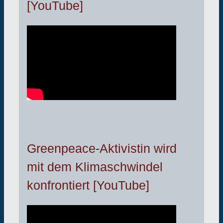
[YouTube]
Greenpeace-Aktivistin wird
mit dem Klimaschwindel
konfrontiert [YouTube]