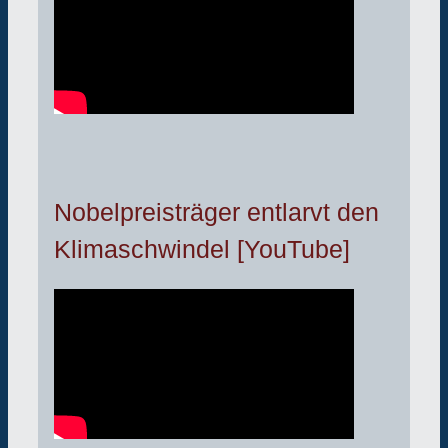
Nobelpreisträger entlarvt den
Klimaschwindel [YouTube]