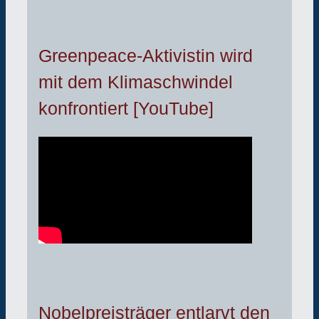
Greenpeace-Aktivistin wird
mit dem Klimaschwindel
konfrontiert [YouTube]
Nobelpreisträger entlarvt den