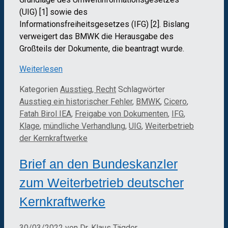
(UIG) [1] sowie des
Informationsfreiheitsgesetzes (IFG) [2]. Bislang
verweigert das BMWK die Herausgabe des
Großteils der Dokumente, die beantragt wurde.
Weiterlesen
Kategorien
Ausstieg, Recht
Schlagwörter
Ausstieg ein historischer Fehler
,
BMWK
,
Cicero
,
Fatah Birol IEA
,
Freigabe von Dokumenten
,
IFG
,
Klage
,
mündliche Verhandlung
,
UIG
,
Weiterbetrieb
der Kernkraftwerke
Brief an den Bundeskanzler
zum Weiterbetrieb deutscher
Kernkraftwerke
30/03/2022
von
Dr. Klaus Tägder