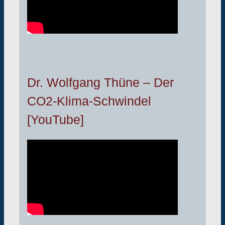
Dr. Wolfgang Thüne – Der
CO2-Klima-Schwindel
[YouTube]