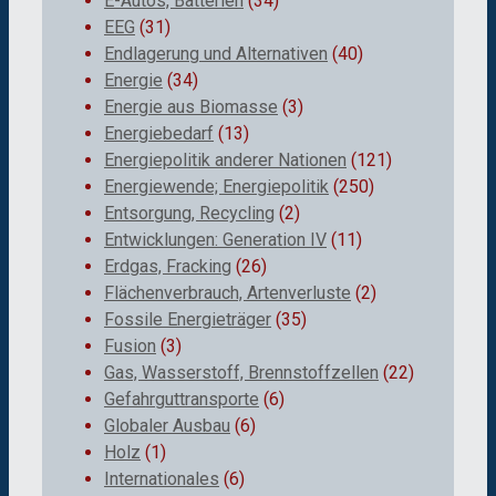
E-Autos, Batterien
(34)
EEG
(31)
Endlagerung und Alternativen
(40)
Energie
(34)
Energie aus Biomasse
(3)
Energiebedarf
(13)
Energiepolitik anderer Nationen
(121)
Energiewende; Energiepolitik
(250)
Entsorgung, Recycling
(2)
Entwicklungen: Generation IV
(11)
Erdgas, Fracking
(26)
Flächenverbrauch, Artenverluste
(2)
Fossile Energieträger
(35)
Fusion
(3)
Gas, Wasserstoff, Brennstoffzellen
(22)
Gefahrguttransporte
(6)
Globaler Ausbau
(6)
Holz
(1)
Internationales
(6)