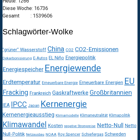
Heute: 1266
Diese Woche: 16736
Gesamt : 1539606
Schlagwörter-Wolke
China
CO2-Emissionen
"grüner" Wasserstoff
CO2
Energiepolitik
EL Niño
E-Autos
Dekarbonisierung
Energiewende
Energiespeicher
EU
Erdtemperatur
Erneuerbare Energien
Erneuerbare Energie
Fracking
Großbritannien
Gaskraftwerke
Frankreich
Kernenergie
IPCC
IEA
Japan
Kernenergieausstieg
Klimaneutralität
Klimapolitik
Klimamodelle
Klimawandel
Netto-Null
Kosten
Netto
negative Strompreise
Null-Politik
Schweden
Roy Spencer
Schiefergas
NOAA
Netzausbau