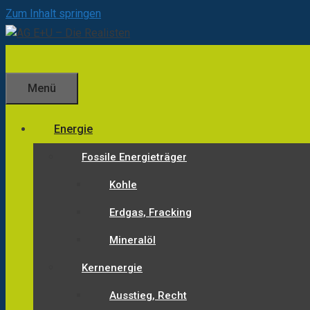
Zum Inhalt springen
Menü
Energie
Fossile Energieträger
Kohle
Erdgas, Fracking
Mineralöl
Kernenergie
Ausstieg, Recht