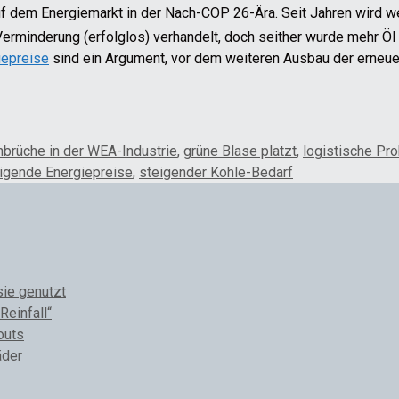
auf dem Energiemarkt in der Nach-COP 26-Ära. Seit Jahren wird
Verminderung (erfolglos) verhandelt, doch seither wurde mehr Öl
iepreise
sind ein Argument, vor dem weiteren Ausbau der erneuer
nbrüche in der WEA-Industrie
,
grüne Blase platzt
,
logistische Pr
igende Energiepreise
,
steigender Kohle-Bedarf
sie genutzt
Reinfall“
outs
äder