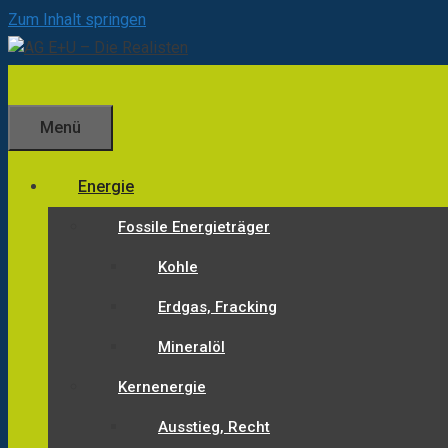
Zum Inhalt springen
Menü
Energie
Fossile Energieträger
Kohle
Erdgas, Fracking
Mineralöl
Kernenergie
Ausstieg, Recht