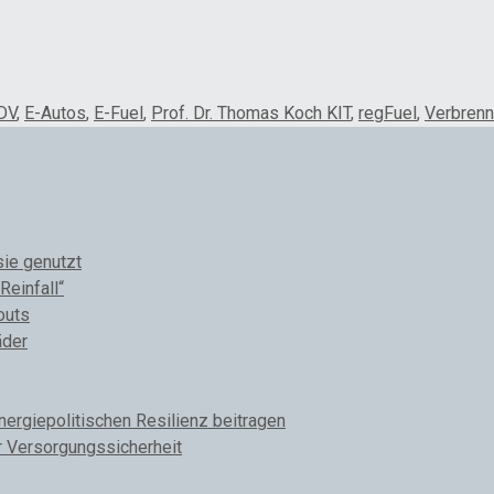
DV
,
E-Autos
,
E-Fuel
,
Prof. Dr. Thomas Koch KIT
,
regFuel
,
Verbrenn
sie genutzt
Reinfall“
outs
äder
rgiepolitischen Resilienz beitragen
r Versorgungssicherheit