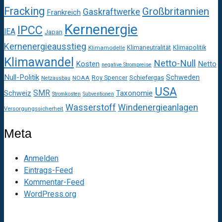
Fracking
Großbritannien
Gaskraftwerke
Frankreich
Kernenergie
IPCC
IEA
Japan
Kernenergieausstieg
Klimaneutralität
Klimapolitik
Klimamodelle
Klimawandel
Netto-Null
Kosten
Netto
negative Strompreise
Null-Politik
Schweden
Roy Spencer
Schiefergas
NOAA
Netzausbau
USA
SMR
Taxonomie
Schweiz
Stromkosten
Subventionen
Wasserstoff
Windenergieanlagen
Versorgungssicherheit
Meta
Anmelden
Eintrags-Feed
Kommentar-Feed
WordPress.org