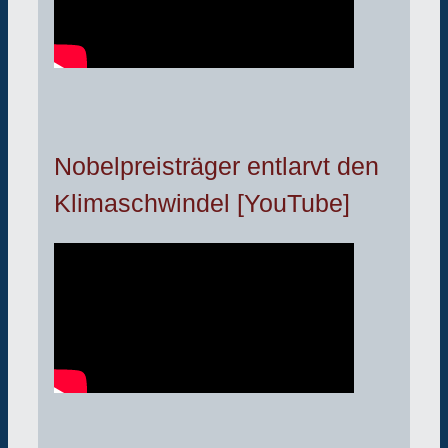
Nobelpreisträger entlarvt den
Klimaschwindel [YouTube]