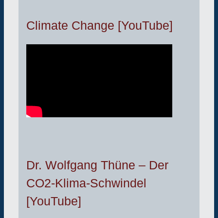
Climate Change [YouTube]
Dr. Wolfgang Thüne – Der
CO2-Klima-Schwindel
[YouTube]