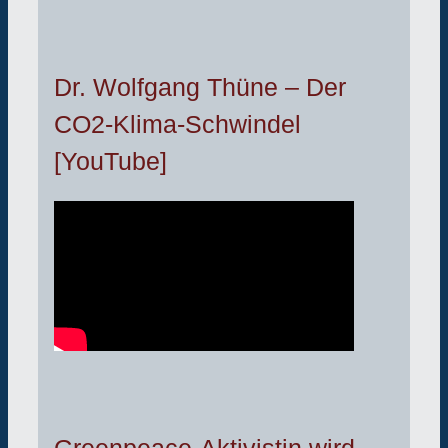
Dr. Wolfgang Thüne – Der
CO2-Klima-Schwindel
[YouTube]