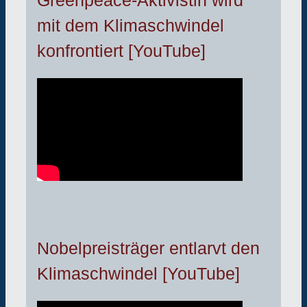
Greenpeace-Aktivistin wird
mit dem Klimaschwindel
konfrontiert [YouTube]
Nobelpreisträger entlarvt den
Klimaschwindel [YouTube]