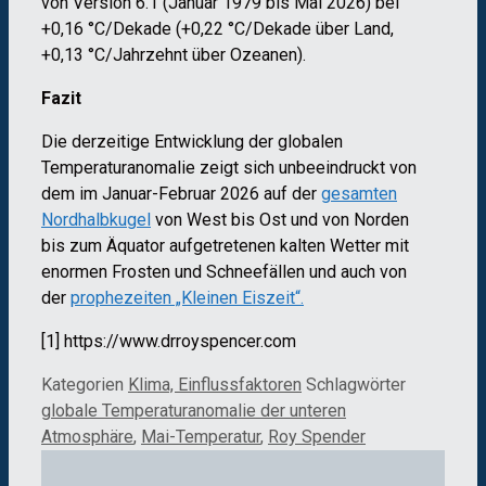
von Version 6.1 (Januar 1979 bis Mai 2026) bei
+0,16 °C/Dekade (+0,22 °C/Dekade über Land,
+0,13 °C/Jahrzehnt über Ozeanen).
Fazit
Die derzeitige Entwicklung der globalen
Temperaturanomalie zeigt sich unbeeindruckt von
dem im Januar-Februar 2026 auf der
gesamten
Nordhalbkugel
von West bis Ost und von Norden
bis zum Äquator aufgetretenen kalten Wetter mit
enormen Frosten und Schneefällen und auch von
der
prophezeiten „Kleinen Eiszeit“.
[1] https://www.drroyspencer.com
Kategorien
Klima, Einflussfaktoren
Schlagwörter
globale Temperaturanomalie der unteren
Atmosphäre
,
Mai-Temperatur
,
Roy Spender