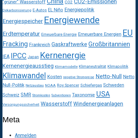
China
CO2-Emissionen
"grüner" Wasserstoff
CO2
Energiepolitik
EL Niño
E-Autos
Dekarbonisierung
Energiewende
Energiespeicher
EU
Erdtemperatur
Erneuerbare Energien
Erneuerbare Energie
Fracking
Großbritannien
Gaskraftwerke
Frankreich
Kernenergie
IPCC
IEA
Japan
Kernenergieausstieg
Klimaneutralität
Klimapolitik
Klimamodelle
Klimawandel
Netto-Null
Kosten
Netto
negative Strompreise
Null-Politik
Schweden
Roy Spencer
Schiefergas
NOAA
Netzausbau
USA
SMR
Taxonomie
Schweiz
Stromkosten
Subventionen
Wasserstoff
Windenergieanlagen
Versorgungssicherheit
Meta
Anmelden