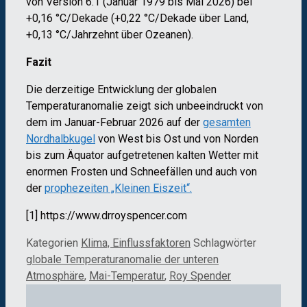
von Version 6.1 (Januar 1979 bis Mai 2026) bei
+0,16 °C/Dekade (+0,22 °C/Dekade über Land,
+0,13 °C/Jahrzehnt über Ozeanen).
Fazit
Die derzeitige Entwicklung der globalen
Temperaturanomalie zeigt sich unbeeindruckt von
dem im Januar-Februar 2026 auf der
gesamten
Nordhalbkugel
von West bis Ost und von Norden
bis zum Äquator aufgetretenen kalten Wetter mit
enormen Frosten und Schneefällen und auch von
der
prophezeiten „Kleinen Eiszeit“.
[1] https://www.drroyspencer.com
Kategorien
Klima, Einflussfaktoren
Schlagwörter
globale Temperaturanomalie der unteren
Atmosphäre
,
Mai-Temperatur
,
Roy Spender