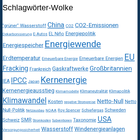
Schlagwörter-Wolke
China
CO2-Emissionen
"grüner" Wasserstoff
CO2
Energiepolitik
EL Niño
E-Autos
Dekarbonisierung
Energiewende
Energiespeicher
EU
Erdtemperatur
Erneuerbare Energien
Erneuerbare Energie
Fracking
Großbritannien
Gaskraftwerke
Frankreich
Kernenergie
IPCC
IEA
Japan
Kernenergieausstieg
Klimaneutralität
Klimapolitik
Klimamodelle
Klimawandel
Netto-Null
Kosten
Netto
negative Strompreise
Null-Politik
Schweden
Roy Spencer
Schiefergas
NOAA
Netzausbau
USA
SMR
Taxonomie
Schweiz
Stromkosten
Subventionen
Wasserstoff
Windenergieanlagen
Versorgungssicherheit