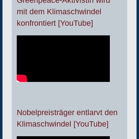
Greenpeace-Aktivistin wird
mit dem Klimaschwindel
konfrontiert [YouTube]
Nobelpreisträger entlarvt den
Klimaschwindel [YouTube]