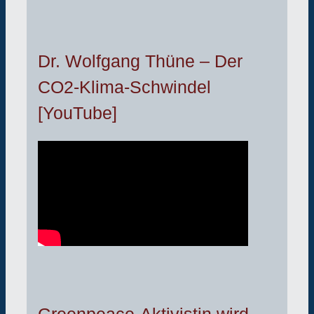
Dr. Wolfgang Thüne – Der
CO2-Klima-Schwindel
[YouTube]