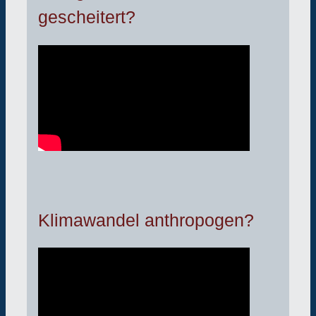
gescheitert?
Klimawandel anthropogen?