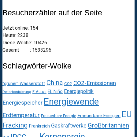
Besucherzähler auf der Seite
Jetzt online: 154
Heute: 2238
Diese Woche: 10426
Gesamt : 1533296
Schlagwörter-Wolke
China
CO2-Emissionen
"grüner" Wasserstoff
CO2
Energiepolitik
EL Niño
E-Autos
Dekarbonisierung
Energiewende
Energiespeicher
EU
Erdtemperatur
Erneuerbare Energien
Erneuerbare Energie
Fracking
Großbritannien
Gaskraftwerke
Frankreich
Kernenergie
IPCC