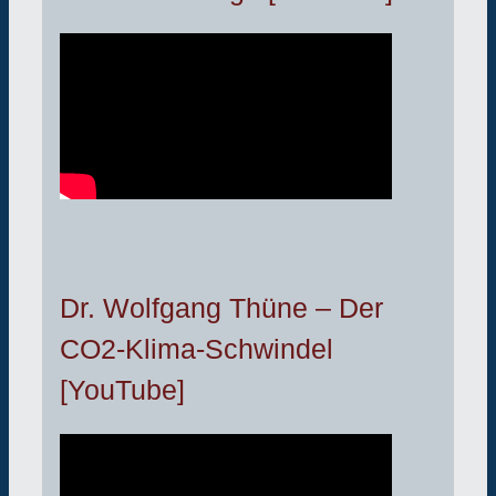
Dr. Wolfgang Thüne – Der
CO2-Klima-Schwindel
[YouTube]