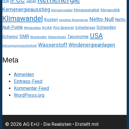
IEA
Japan
Kernenergieausstieg
Klimaneutralität
Klimapolitik
Klimamodelle
Klimawandel
Netto-Null
Kosten
Netto
negative Strompreise
Null-Politik
Schweden
Roy Spencer
Schiefergas
NOAA
Netzausbau
USA
SMR
Taxonomie
Schweiz
Stromkosten
Subventionen
Wasserstoff
Windenergieanlagen
Versorgungssicherheit
Meta
Anmelden
Eintrags-Feed
Kommentar-Feed
WordPress.org
© 2026 AG E+U - Die Realisten
• Erstellt mit