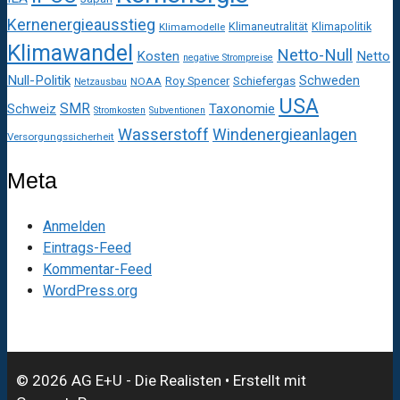
Kernenergieausstieg
Klimaneutralität
Klimapolitik
Klimamodelle
Klimawandel
Netto-Null
Kosten
Netto
negative Strompreise
Null-Politik
Schweden
Roy Spencer
Schiefergas
NOAA
Netzausbau
USA
SMR
Taxonomie
Schweiz
Stromkosten
Subventionen
Wasserstoff
Windenergieanlagen
Versorgungssicherheit
Meta
Anmelden
Eintrags-Feed
Kommentar-Feed
WordPress.org
© 2026 AG E+U - Die Realisten
• Erstellt mit