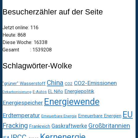
Besucherzähler auf der Seite
Jetzt online: 116
Heute: 868
Diese Woche: 16338
Gesamt : 1539208
Schlagwörter-Wolke
China
CO2-Emissionen
"grüner" Wasserstoff
CO2
Energiepolitik
EL Niño
E-Autos
Dekarbonisierung
Energiewende
Energiespeicher
EU
Erdtemperatur
Erneuerbare Energien
Erneuerbare Energie
Fracking
Großbritannien
Gaskraftwerke
Frankreich
Kernenergie
IPCC