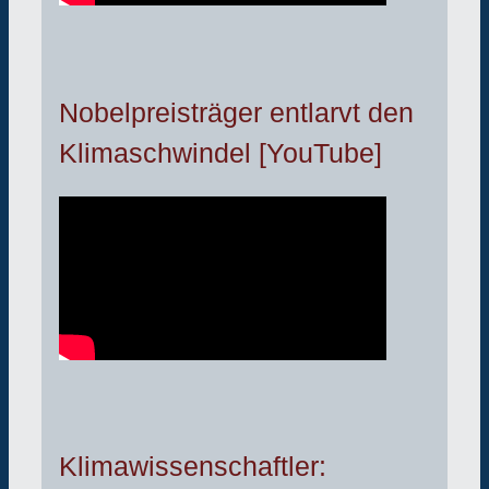
Nobelpreisträger entlarvt den
Klimaschwindel [YouTube]
Klimawissenschaftler: