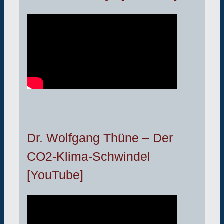
Dr. Wolfgang Thüne – Der
CO2-Klima-Schwindel
[YouTube]