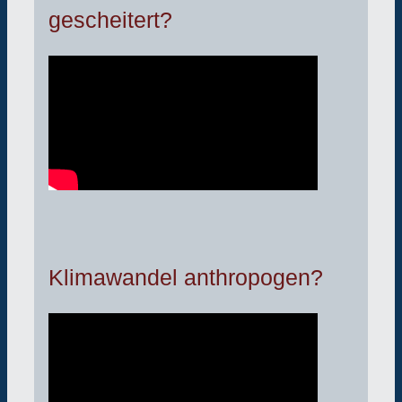
gescheitert?
Klimawandel anthropogen?