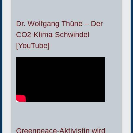
Dr. Wolfgang Thüne – Der
CO2-Klima-Schwindel
[YouTube]
Greenpeace-Aktivistin wird