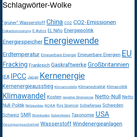
Schlagwörter-Wolke
China
CO2-Emissionen
"grüner" Wasserstoff
CO2
Energiepolitik
EL Niño
E-Autos
Dekarbonisierung
Energiewende
Energiespeicher
EU
Erdtemperatur
Erneuerbare Energien
Erneuerbare Energie
Fracking
Großbritannien
Gaskraftwerke
Frankreich
Kernenergie
IPCC
IEA
Japan
Kernenergieausstieg
Klimaneutralität
Klimapolitik
Klimamodelle
Klimawandel
Netto-Null
Kosten
Netto
negative Strompreise
Null-Politik
Schweden
Roy Spencer
Schiefergas
NOAA
Netzausbau
USA
SMR
Taxonomie
Schweiz
Stromkosten
Subventionen
Wasserstoff
Windenergieanlagen
Versorgungssicherheit