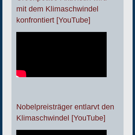
mit dem Klimaschwindel
konfrontiert [YouTube]
Nobelpreisträger entlarvt den
Klimaschwindel [YouTube]