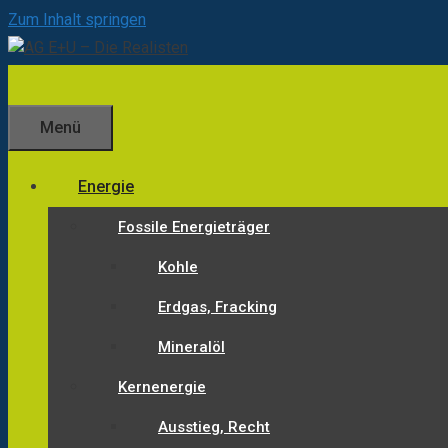
Zum Inhalt springen
Menü
Energie
Fossile Energieträger
Kohle
Erdgas, Fracking
Mineralöl
Kernenergie
Ausstieg, Recht