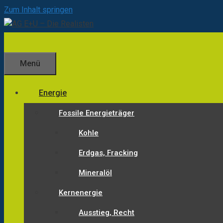
Zum Inhalt springen
Menü
Energie
Fossile Energieträger
Kohle
Erdgas, Fracking
Mineralöl
Kernenergie
Ausstieg, Recht