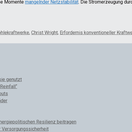
sche Momente
mangelnder Netzstabilität
. Die Stromerzeugung dur
ohlekraftwerke
,
Christ Wright
,
Erfordernis konventioneller Kraftw
sie genutzt
Reinfall“
outs
äder
rgiepolitischen Resilienz beitragen
r Versorgungssicherheit