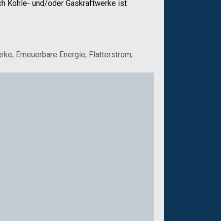
ch Kohle- und/oder Gaskraftwerke ist
erke
,
Erneuerbare Energie
,
Flatterstrom
,