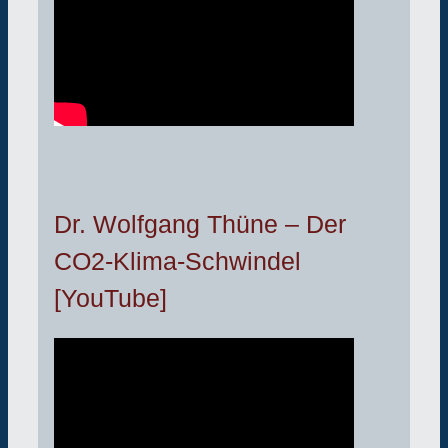
Dr. Wolfgang Thüne – Der
CO2-Klima-Schwindel
[YouTube]