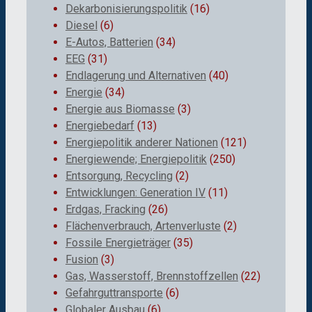
Dekarbonisierungspolitik
(16)
Diesel
(6)
E-Autos, Batterien
(34)
EEG
(31)
Endlagerung und Alternativen
(40)
Energie
(34)
Energie aus Biomasse
(3)
Energiebedarf
(13)
Energiepolitik anderer Nationen
(121)
Energiewende; Energiepolitik
(250)
Entsorgung, Recycling
(2)
Entwicklungen: Generation IV
(11)
Erdgas, Fracking
(26)
Flächenverbrauch, Artenverluste
(2)
Fossile Energieträger
(35)
Fusion
(3)
Gas, Wasserstoff, Brennstoffzellen
(22)
Gefahrguttransporte
(6)
Globaler Ausbau
(6)