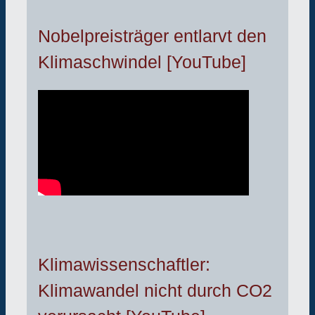
Nobelpreisträger entlarvt den
Klimaschwindel [YouTube]
Klimawissenschaftler:
Klimawandel nicht durch CO2