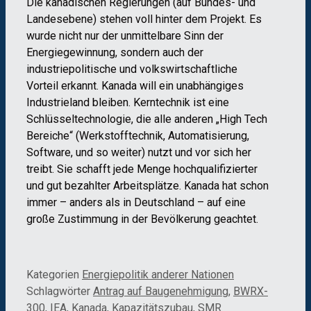
Die kanadischen Regierungen (auf Bundes- und
Landesebene) stehen voll hinter dem Projekt. Es
wurde nicht nur der unmittelbare Sinn der
Energiegewinnung, sondern auch der
industriepolitische und volkswirtschaftliche
Vorteil erkannt. Kanada will ein unabhängiges
Industrieland bleiben. Kerntechnik ist eine
Schlüsseltechnologie, die alle anderen „High Tech
Bereiche“ (Werkstofftechnik, Automatisierung,
Software, und so weiter) nutzt und vor sich her
treibt. Sie schafft jede Menge hochqualifizierter
und gut bezahlter Arbeitsplätze. Kanada hat schon
immer – anders als in Deutschland – auf eine
große Zustimmung in der Bevölkerung geachtet.
Kategorien
Energiepolitik anderer Nationen
Schlagwörter
Antrag auf Baugenehmigung
,
BWRX-
300
,
IEA
,
Kanada
,
Kapazitätszubau
,
SMR